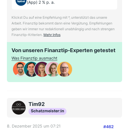
(App) 2 % p. a.
Klickst Du auf eine Empfehlung mit *, unterstützt das unsere
Arbeit. Finanztip bekommt dann eine Vergütung. Empfehlungen
geben wir immer nur redaktionell unabhängig und nach strengen
Finanztip-Kriterien.
Mehr Infos
Von unseren Finanztip-Experten getestet
Was Finanztip ausmacht
Tim92
Schatzmeister:in
8. Dezember 2025 um 07:21
#462