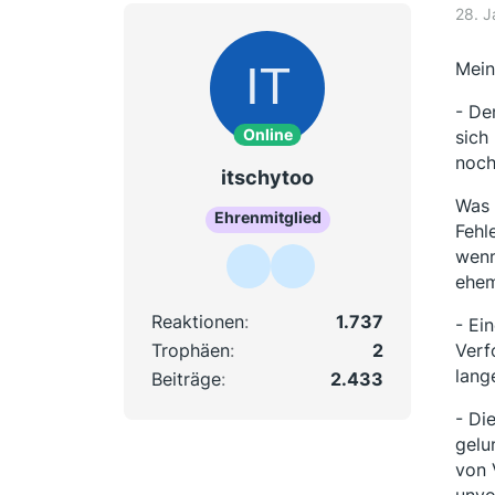
28. 
Mein
- De
Online
sich
noch
itschytoo
Was 
Ehrenmitglied
Fehle
wenn
ehem
Reaktionen
1.737
- Ei
Trophäen
2
Verf
lang
Beiträge
2.433
- Di
gelu
von 
unvo