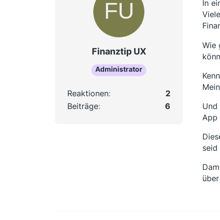
In e
Viel
Fina
Wie 
Finanztip UX
könn
Administrator
Kenn
Mein
Reaktionen
2
Beiträge
6
Und 
App 
Dies
seid 
Dami
über