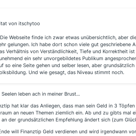
itat von itschytoo
 Die Webseite finde ich zwar etwas unübersichtlich, aber di
ehr gelungen. Ich habe dort schon viele gut geschriebene 
as Verhältnis von Verständlichkeit, Tiefe und Korrektheit is
unehmend ein sehr unvorgebildetes Publikum angesprochen,
uf so eine Seite gehen und selber lesen, aber grundsätzlic
olksbildung. Und wie gesagt, das Niveau stimmt noch.
 Seelen leben ach in meiner Brust...
nztip hat klar das Anliegen, dass man sein Geld in 3 Töpfen
lraum an neuen Themen ziemlich ein. Ab und zu gibts mal e
 an der grundsätzlichen Empfehlung ändert sich (zum Glück
nde will Finanztip Geld verdienen und wird irgendwann vo