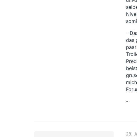
selb
Nive
somi
- Da
das 
paar
Trol
Pred
beis
grus
mich
Foru
-
28. J