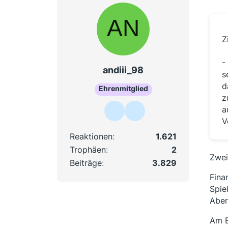
Z
-
andiii_98
s
d
Ehrenmitglied
z
a
V
Reaktionen
1.621
Trophäen
2
Zwei
Beiträge
3.829
Fina
Spie
Aber
Am E