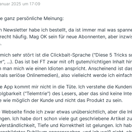
Januar 2025 um 17:09
e ganz persönliche Meinung:
n Newsletter habe ich bestellt, da ist immer mal was spann
 recht häufig. Mag OK sein für neue Abonnenten, aber inzwis
.
mich sehr stört ist die Clickbait-Sprache ("Diese 5 Tricks s
r", ...). Das ist bei FT zwar mit oft gutem/richtigen Inhalt h
 man mich wie einen Idioten anspricht. Anscheinend ist das
als seriöse Onlinemedien), also vielleicht werde ich einfach 
ne App kommt mir nicht in die Tüte. Ich verstehe die Kunde
olgbarkeit ("Telemtrie") des Lesers, aber das sind keine In
e wie möglich der Kunde und nicht das Produkt zu sein.
e Webseite finde ich zwar etwas unübersichtlich, aber die I
ngen. Ich habe dort schon viele gut geschriebene Artikel z
Verständlichkeit, Tiefe und Korrektheit ist gelungen. Ich h
rgebildetes Publikum angesprochen, und ich weiß nicht, ob