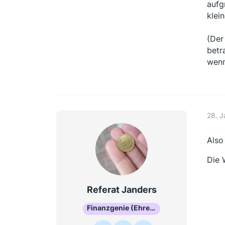
aufg
klei
(Der
betr
wenn
28. J
Also
Die 
Referat Janders
Finanzgenie (Ehrenmitglied)