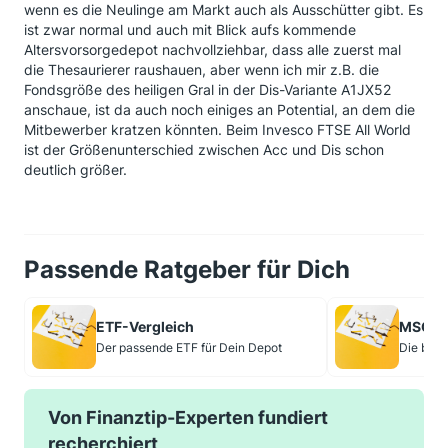
wenn es die Neulinge am Markt auch als Ausschütter gibt. Es
ist zwar normal und auch mit Blick aufs kommende
Altersvorsorgedepot nachvollziehbar, dass alle zuerst mal
die Thesaurierer raushauen, aber wenn ich mir z.B. die
Fondsgröße des heiligen Gral in der Dis-Variante A1JX52
anschaue, ist da auch noch einiges an Potential, an dem die
Mitbewerber kratzen könnten. Beim Invesco FTSE All World
ist der Größenunterschied zwischen Acc und Dis schon
deutlich größer.
Passende Ratgeber für Dich
ETF-Vergleich
MSCI W
Der passende ETF für Dein Depot
Die best
Von Finanztip-Experten fundiert
recherchiert