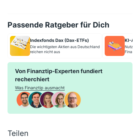
Passende Ratgeber für Dich
Indexfonds Dax (Dax-ETFs)
KI-Ass
Die wichtigsten Aktien aus Deutschland
Nutzung
reichen nicht aus
Finanzti
Von Finanztip-Experten fundiert
recherchiert
Was Finanztip ausmacht
Teilen