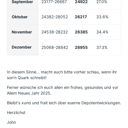
September
23177-26667
24922
27.0%
Oktober
24382-28052
26217
33.6%
November
24538-28232
26385
34.4%
Dezember
25068-28842
26955
37.3%
In diesem Sinne... macht euch bitte vorher schlau, wenn ihr
son'n Quark schreibt!
Ferner wünsche ich euch allen ein frohes, gesundes und vor
Allem Neues Jahr 2025.
Bleibt's xund und frait eich über euerne Depotentwicklungen.
Herzlichst
John