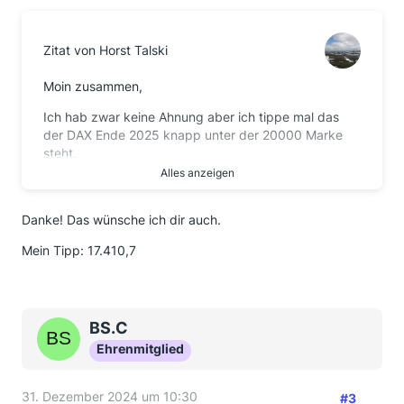
Zitat von Horst Talski
Moin zusammen,
Ich hab zwar keine Ahnung aber ich tippe mal das
der DAX Ende 2025 knapp unter der 20000 Marke
steht.
Alles anzeigen
Genau bei 19906,3.
Was tippt ihr so?
Danke! Das wünsche ich dir auch.
Guten Rutsch allen fleißigen Forenmenschen.
Mein Tipp: 17.410,7
Auf ein Gutes und Gesundes 2025.
Munter bleiben. Euer Horst
BS.C
Ehrenmitglied
31. Dezember 2024 um 10:30
#3