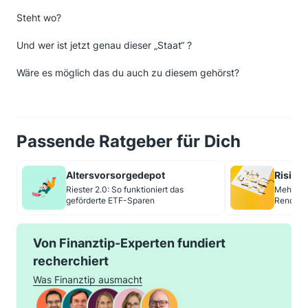
Steht wo?
Und wer ist jetzt genau dieser „Staat“ ?
Wäre es möglich das du auch zu diesem gehörst?
Passende Ratgeber für Dich
Altersvorsorgedepot
Risikop
Riester 2.0: So funktioniert das
Mehr Ris
geförderte ETF-Sparen
Rendite 
Von Finanztip-Experten fundiert
recherchiert
Was Finanztip ausmacht