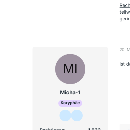
Rech
teil
geri
20. 
Ist 
Micha-1
Koryphäe