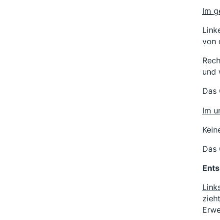
Im ge
Link
von 
Rech
und 
Das 
Im u
Kein
Das 
Ents
Links
zieh
Erwe