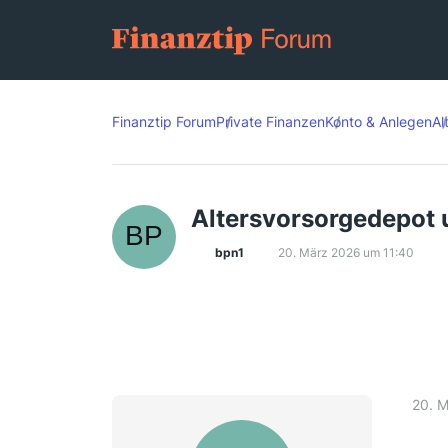
Finanztip Forum
Private Finanzen
Konto & Anlegen
Al
Altersvorsorgedepot 
bpn1
20. März 2026 um 11:40
20. 