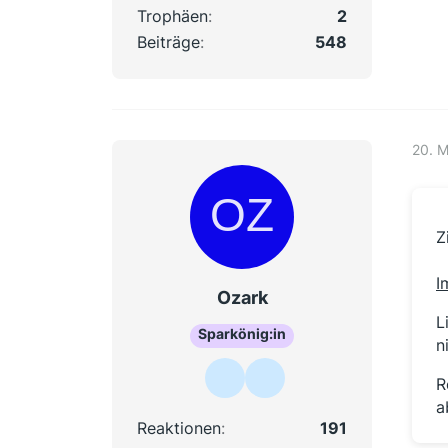
Trophäen
2
Beiträge
548
20. 
Z
I
Ozark
L
Sparkönig:in
n
R
a
Reaktionen
191