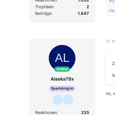
Reaktionen
1.032
au
Trophäen
2
Ver
Beiträge
1.647
20. 
Z
Online
I
Alaska79x
Sparkönig:in
nö, v
Reaktionen
235