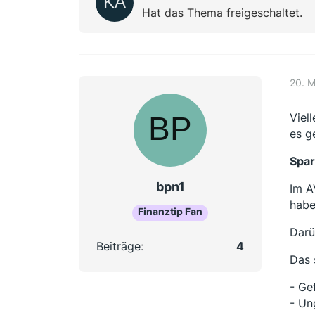
Hat das Thema freigeschaltet.
20. 
Viel
es g
Spar
bpn1
Im A
habe
Finanztip Fan
Darü
Beiträge
4
Das 
- Ge
- Un