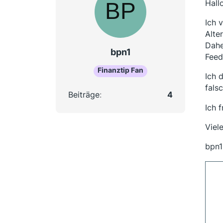
Hall
Ich 
Alte
Dahe
bpn1
Feed
Finanztip Fan
Ich d
fals
Beiträge
4
Ich 
Viel
bpn1