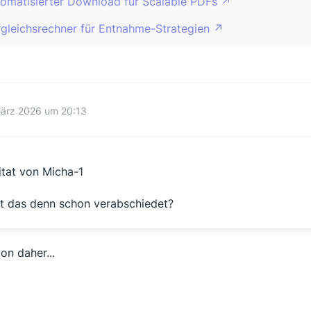
tomatisierter Download für Scalable PDFs
gleichsrechner für Entnahme-Strategien
März 2026 um 20:13
itat von Micha-1
st das denn schon verabschiedet?
on daher...