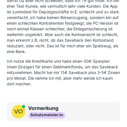
darfst Du aber nicht schließen, dass ich TR gut finde. Ich bin
eher Test-Kunde, wie vermutlich sehr viele Kunden. Die App
ist zumindest für Depotgeschäfte m.E. schlecht und zu stark
vereinfacht, ich habe keinen Börsenzugang, sondern bin auf
einen schlechten Kontrahenten festgelegt, die PC-Version ist
noch einmal Klassen schlechter, die Einlagensicherung ist
weiterhin ungeklärt. Aber auch die Kontoansicht ist schlecht,
man erkennt z.B. nicht, ob das Saveback den Kontostand
reduziert, oder nicht. Das ist für mich eher ein Spielzeug, als
eine Bank.
Ich nutze die Kreditkarte und habe einen 50€-Sparplan
(mein Einziger) für einen Geldmarktfonds, um das Saveback
mitzunehmen. Macht bei mir 15€ Saveback plus 3-5€ Zinsen
pro Monat. Die nehme ich mit, aber mehr werde ich kaum
dort machen.
Online
Vormerkung
Schatzmeister:in