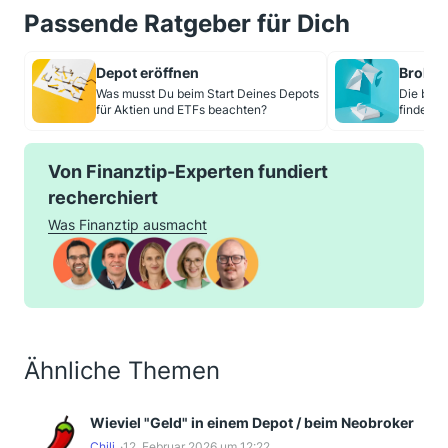
Passende Ratgeber für Dich
Depot eröffnen
Broker
Was musst Du beim Start Deines Depots
Die best
für Aktien und ETFs beachten?
finden
Von Finanztip-Experten fundiert
recherchiert
Was Finanztip ausmacht
Ähnliche Themen
Wieviel "Geld" in einem Depot / beim Neobroker
Chili
12. Februar 2026 um 12:22