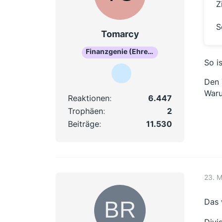
Z
S
Tomarcy
Finanzgenie (Ehrenmitglied)
So i
Den 
Waru
Reaktionen
6.447
Trophäen
2
Beiträge
11.530
23. 
Das 
Divi