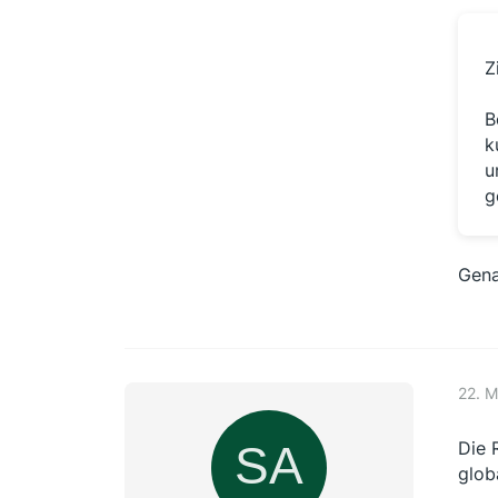
Z
B
k
u
g
Gena
22. 
Die 
glob