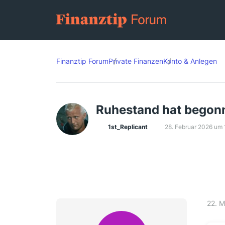
Finanztip Forum
Private Finanzen
Konto & Anlegen
Ruhestand hat begonn
1st_Replicant
28. Februar 2026 um 
22. 