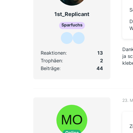
S
1st_Replicant
D
Sparfuchs
W
Dank
Reaktionen
13
ja s
Trophäen
2
kleb
Beiträge
44
23. 
Z
Online