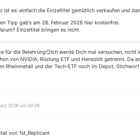
o ist es: einfach die Einzeltitel gemütlich verkaufen und da
en Tipp gab’s am 28. Februar 2026 hier kostenfrei.
arum? Einzeltitel bringen es nicht.
e für die Belehrung😏Ich werde Dich mal versuchen, nicht i
chon von NVIDIA, Rüstung ETF und Hensoldt getrennt. Da es
en Rheinmetall und der Tech-ETF noch im Depot. Stichwort „
März 2026 um 09:28
itat von 1st_Replicant