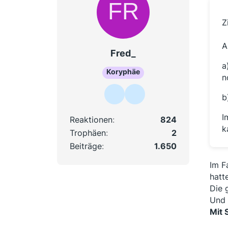
Z
A
Fred_
a
Koryphäe
n
b
I
Reaktionen
824
k
Trophäen
2
Beiträge
1.650
Im F
hatte
Die 
Und 
Mit 