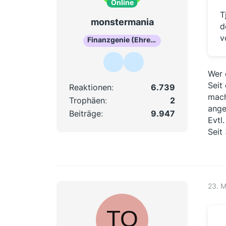
Online
T
monstermania
d
v
Finanzgenie (Ehrenmitglied)
Wer 
Seit
Reaktionen
6.739
mach
Trophäen
2
ange
Beiträge
9.947
Evtl
Seit
23. 