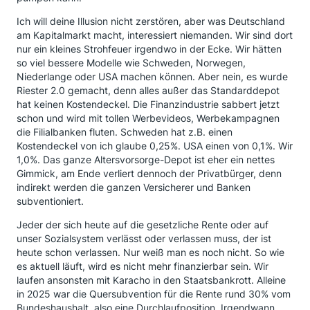
Ich will deine Illusion nicht zerstören, aber was Deutschland
am Kapitalmarkt macht, interessiert niemanden. Wir sind dort
nur ein kleines Strohfeuer irgendwo in der Ecke. Wir hätten
so viel bessere Modelle wie Schweden, Norwegen,
Niederlange oder USA machen können. Aber nein, es wurde
Riester 2.0 gemacht, denn alles außer das Standarddepot
hat keinen Kostendeckel. Die Finanzindustrie sabbert jetzt
schon und wird mit tollen Werbevideos, Werbekampagnen
die Filialbanken fluten. Schweden hat z.B. einen
Kostendeckel von ich glaube 0,25%. USA einen von 0,1%. Wir
1,0%. Das ganze Altersvorsorge-Depot ist eher ein nettes
Gimmick, am Ende verliert dennoch der Privatbürger, denn
indirekt werden die ganzen Versicherer und Banken
subventioniert.
Jeder der sich heute auf die gesetzliche Rente oder auf
unser Sozialsystem verlässt oder verlassen muss, der ist
heute schon verlassen. Nur weiß man es noch nicht. So wie
es aktuell läuft, wird es nicht mehr finanzierbar sein. Wir
laufen ansonsten mit Karacho in den Staatsbankrott. Alleine
in 2025 war die Quersubvention für die Rente rund 30% vom
Bundeshaushalt, also eine Durchlaufposition. Irgendwann