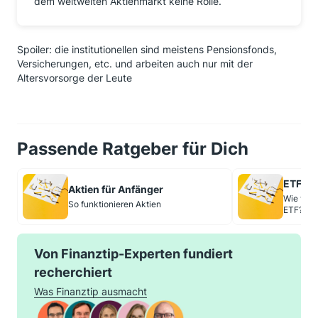
dem weltweiten Aktienmarkt keine Rolle.
Spoiler: die institutionellen sind meistens Pensionsfonds,
Versicherungen, etc. und arbeiten auch nur mit der
Altersvorsorge der Leute
Passende Ratgeber für Dich
ETF Re
Aktien für Anfänger
Wie viel
So funktionieren Aktien
ETF?
Von Finanztip-Experten fundiert
recherchiert
Was Finanztip ausmacht