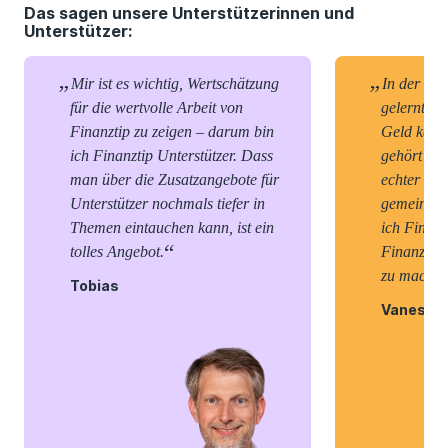
Das sagen unsere Unterstützerinnen und
Unterstützer:
Mir ist es wichtig, Wertschätzung
In der Sch
für die wertvolle Arbeit von
gelernt –
Finanztip zu zeigen – darum bin
Geld kam n
ich Finanztip Unterstützer. Dass
gehört in 
man über die Zusatzangebote für
echter Woh
Unterstützer nochmals tiefer in
gemeinsam
Themen eintauchen kann, ist ein
ich Finanz
tolles Angebot.
Finanzwiss
zu mache
Tobias
Vanessa