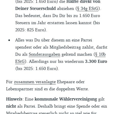
(bis 2025: 1.650 Euro) die
Hälfte direkt von
Deiner Steuerschuld
abziehen (
§ 34g EStG
).
Das bedeutet, dass Du Dir bis zu 1.650 Euro
Steuern im Jahr erstatten lassen kannst (bis
2025: 825 Euro).
Alles was Du über diesem an eine Partei
spendest oder als Mitgliedsbeitrag zahlst, darfst
Du als
Sonderausgaben
geltend machen (
§ 10b
EStG
). Allerdings nur bis wiederum
3.300 Euro
(bis 2025: 1.650 Euro).
Für
zusammen veranlagte
Ehepaare oder
Lebenspartner sind es die doppelten Werte.
Hinweis
: Eine
kommunale Wählervereinigung
gilt
nicht
als Partei. Deshalb bringt eine Spende oder ein
Mitgliedsbeitrag steuerlich nicht so viel wie für