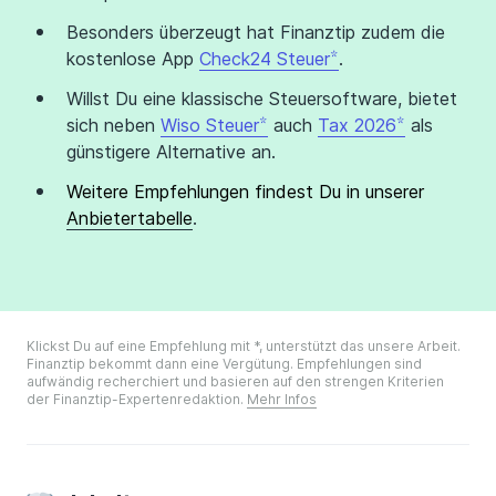
Besonders überzeugt hat Finanztip zudem die
kostenlose App
Check24 Steuer
.
Willst Du eine klassische Steuersoftware, bietet
sich neben
Wiso Steuer
auch
Tax 2026
als
günstigere Alternative an.
Weitere Empfehlungen findest Du in unserer
Anbietertabelle
.
Klickst Du auf eine Empfehlung mit *, unterstützt das unsere Arbeit.
Finanztip bekommt dann eine Vergütung. Empfehlungen sind
aufwändig recherchiert und basieren auf den strengen Kriterien
der Finanztip-Expertenredaktion.
Mehr Infos