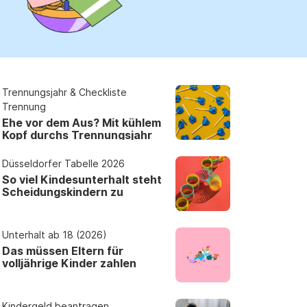
Erfahrungsportal
Expertengespräche
Academy
Trennungsjahr & Checkliste
Trennung
Finanzcoach
Ehe vor dem Aus? Mit kühlem
Kopf durchs Trennungsjahr
Düsseldorfer Tabelle 2026
Über uns
So viel Kindesunterhalt steht
Scheidungskindern zu
Unterhalt ab 18 (2026)
Das müssen Eltern für
volljährige Kinder zahlen
Kindergeld beantragen