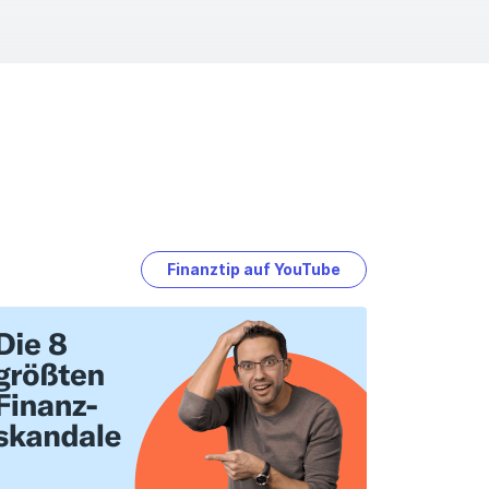
egattenunterhalt: So viel Unterhalt steht
r nach der Scheidung zu
rsorgungsausgleich: Scheidung: So ist
ine Rente gesichert
heidungskosten: Gerichts- und
waltsgebühren: So könnt Ihr bei der
heidung sparen
Finanztip auf YouTube