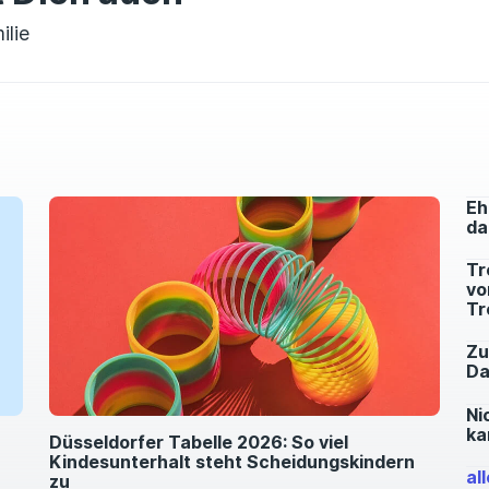
lie
Eh
da
Tr
vo
Tr
Zu
Da
Ni
ka
Düsseldorfer Tabelle 2026: So viel
Kindesunterhalt steht Scheidungskindern
al
zu