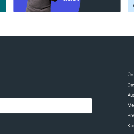
Üb
Da
Au
Me
Pr
Kar