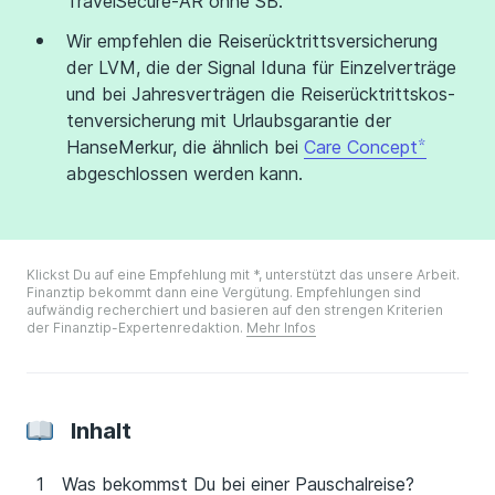
TravelSecure-AR ohne SB.
Wir empfehlen die Rei­se­rück­tritts­ver­si­che­rung
der LVM, die der Signal Iduna für Einzelverträge
und bei Jahresverträgen die Rei­se­rück­tritts­kos­
ten­ver­si­che­rung mit Urlaubsgarantie der
HanseMerkur, die ähnlich bei
Care Concept
abgeschlossen werden kann.
Klickst Du auf eine Empfehlung mit *, unterstützt das unsere Arbeit.
Finanztip bekommt dann eine Vergütung. Empfehlungen sind
aufwändig recherchiert und basieren auf den strengen Kriterien
der Finanztip-Expertenredaktion.
Mehr Infos
Inhalt
Was bekommst Du bei einer Pauschalreise?