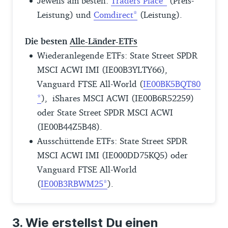
Jeweils am besten:
Traders Place
(Preis-
Leistung) und
Comdirect
(Leistung).
Die besten
Alle-Länder-ETFs
Wiederanlegende ETFs: State Street SPDR
MSCI ACWI IMI (IE00B3YLTY66),
Vanguard FTSE All-World (
IE00BK5BQT80
), iShares MSCI ACWI (IE00B6R52259)
oder State Street SPDR MSCI ACWI
(IE00B44Z5B48).
Ausschüttende ETFs: State Street SPDR
MSCI ACWI IMI (IE000DD75KQ5) oder
Vanguard FTSE All-World
(
IE00B3RBWM25
).
Wie erstellst Du einen