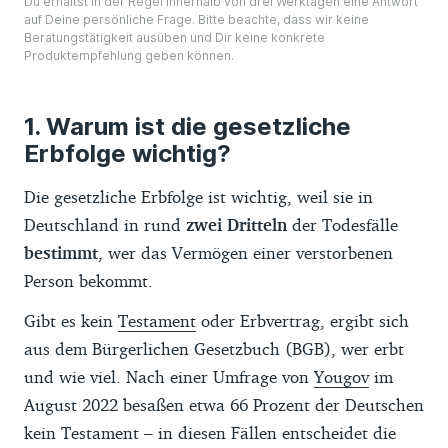
Du erhältst in der Regel innerhalb von drei Werktagen eine Antwort
auf Deine persönliche Frage. Bitte beachte, dass wir keine
Beratungstätigkeit ausüben und Dir keine konkrete
Produktempfehlung geben können.
Warum ist die gesetzliche
Erbfolge wichtig?
Die gesetzliche Erbfolge ist wichtig, weil sie in
Deutschland in rund
zwei Dritteln
der Todesfälle
bestimmt
, wer das Vermögen einer verstorbenen
Person bekommt.
Gibt es kein
Testament
oder Erbvertrag, ergibt sich
aus dem Bürgerlichen Gesetzbuch (BGB), wer erbt
und wie viel. Nach einer Umfrage von
Yougov
im
August 2022 besaßen etwa 66 Prozent der Deutschen
kein Testament – in diesen Fällen entscheidet die