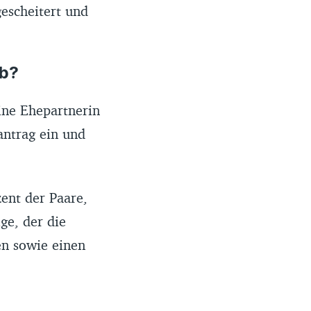
gescheitert und
ab?
ine Ehepartnerin
antrag ein und
ent der Paare,
ige, der die
en sowie einen