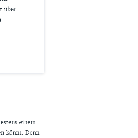
t über
n
destens einem
sen könnt. Denn