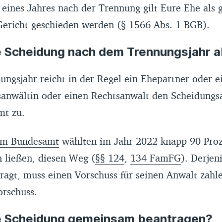
 eines Jahres nach der Trennung gilt Eure Ehe als 
Gericht geschieden werden (
§ 1566 Abs. 1 BGB
).
ie Scheidung nach dem Trennungsjahr 
ngsjahr reicht in der Regel ein Ehepartner oder e
sanwältin oder einen Rechtsanwalt den Scheidungs
mt zu.
hem Bundesamt
wählten im Jahr 2022 knapp 90 Proz
n ließen, diesen Weg (
§§ 124
,
134 FamFG
). Derjen
ragt, muss einen Vorschuss für seinen Anwalt zahl
orschuss.
ie Scheidung gemeinsam beantragen?