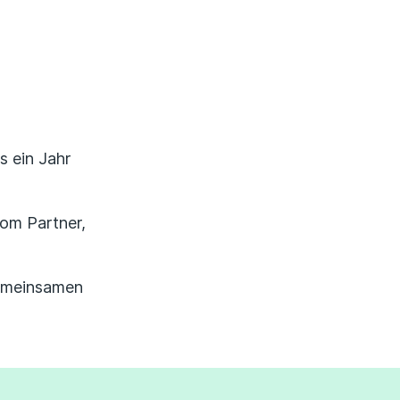
Erfahrungsportal
Expertengespräche
Academy
s ein Jahr
Finanzcoach
om Partner,
Über uns
gemeinsamen