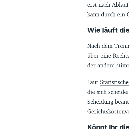
erst nach Ablauf
kann durch ein 
Wie läuft d
Nach dem Trennu
über eine Recht
der andere stim
Laut
Statistisc
die sich scheide
Scheidung beant
Gerichtskostenv
Könnt Ihr d