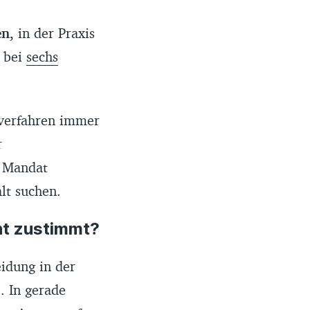
en,
in der Praxis
r bei
sechs
sverfahren immer
r
s Mandat
lt suchen.
ht zustimmt?
idung in der
). In gerade