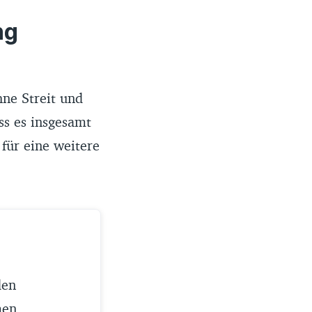
ng
hne Streit und
ss es insgesamt
für eine weitere
den
men