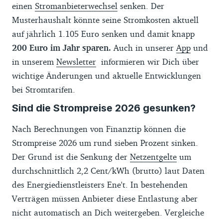
Werbelinks) weiter unten auf dieser Seite
einen
Stromanbieterwechsel
senken. Der
findest Du im Schnitt den im
Musterhaushalt könnte seine Stromkosten aktuell
Preisbarometer angegebenen Strompreis,
auf jährlich 1.105 Euro senken und damit knapp
wenn Du nach Neukundentarifen suchst.
200 Euro im Jahr sparen.
Auch in unserer
App
und
Regional unterscheiden sich die Preise
in unserem
Newsletter
informieren wir Dich über
stark.
wichtige Änderungen und aktuelle Entwicklungen
bei Stromtarifen.
Sind die Strompreise 2026 gesunken?
Nach Berechnungen von Finanztip können die
Strompreise 2026 um rund sieben Prozent sinken.
Der Grund ist die Senkung der
Netzentgelte
um
durchschnittlich 2,2 Cent/kWh (brutto) laut Daten
des Energiedienstleisters Ene't. In bestehenden
Verträgen müssen Anbieter diese Entlastung aber
nicht automatisch an Dich weitergeben. Vergleiche