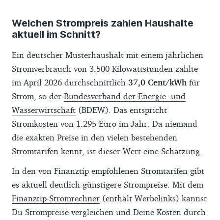
Unser Strompreis-Barometer wertet nur
Welchen Strompreis zahlen Haushalte
die von Finanztip empfohlenen Stromtarife
aktuell im Schnitt?
aus, die
verbraucherfreundliche Kriterien
erfüllen. Dafür erheben wir für mehr als 100
Ein deutscher Musterhaushalt mit einem jährlichen
Orte in ganz Deutschland die Top 3 der
Stromverbrauch von 3.500 Kilowattstunden zahlte
günstigen Stromtarife und bilden daraus
im April 2026 durchschnittlich
37,0 Cent/kWh
für
einen Mittelwert. Um die Preise besonders
Strom, so der
Bundesverband der Energie- und
realistisch abzubilden, rechnen wir auch
Wasserwirtschaft
(BDEW). Das entspricht
den jährlichen Grundpreis der Tarife in den
Stromkosten von 1.295 Euro im Jahr. Da niemand
Preis pro Kilowattstunde ein. Eventuelle
die exakten Preise in den vielen bestehenden
Neukundenboni
, die viele Stromanbieter im
Stromtarifen kennt, ist dieser Wert eine Schätzung.
ersten Vertragsjahr auszahlen, rechnen wir
In den von Finanztip empfohlenen Stromtarifen gibt
dagegen nicht in den aktuellen Strompreis
es aktuell deutlich günstigere Strompreise. Mit dem
ein.
Finanztip-Stromrechner
(enthält Werbelinks) kannst
Im
Finanztip-Strompreisrechner
(enthält
Du Strompreise vergleichen und Deine Kosten durch