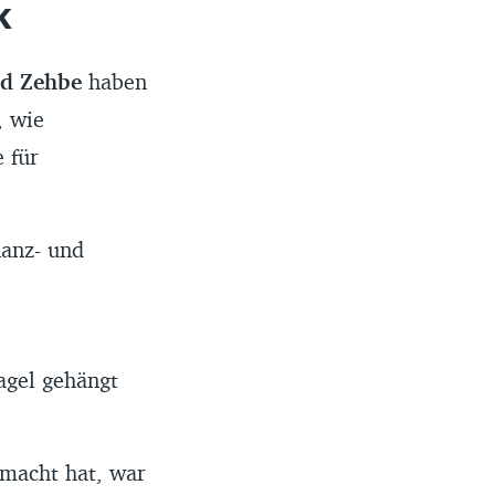
k
id Zehbe
haben
, wie
 für
nanz- und
agel gehängt
emacht hat, war