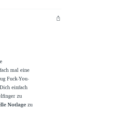
Erfahrungsportal
Expertengespräche
Academy
Finanzcoach
e
Über uns
fach mal eine
enug Fuck-You-
 Dich einfach
lfinger zu
elle Notlage
zu