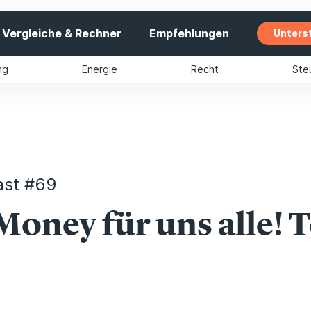
Vergleiche & Rechner
Empfehlungen
Unters
ng
Energie
Recht
Ste
ast #69
oney für uns alle! Te