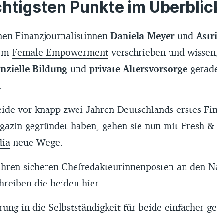
htigsten Punkte im Überblic
nen Finanzjournalistinnen
Daniela Meyer
und
Astr
dem
Female Empowerment
verschrieben und wissen
anzielle Bildung
und
private Altersvorsorge
gerade
d.
de vor knapp zwei Jahren Deutschlands erstes Fi
gazin gegründet haben, gehen sie nun mit
Fresh &
dia
neue Wege.
hren sicheren Chefredakteurinnenposten an den N
hreiben die beiden
hier
.
ung in die Selbstständigkeit für beide einfacher g