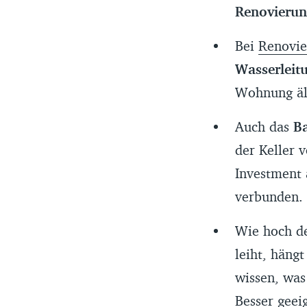
Renovierun
Bei
Renovie
Wasserleit
Wohnung ält
Auch das
B
der Keller v
Investment 
verbunden. 
Wie hoch de
leiht, häng
wissen, was
Besser geei