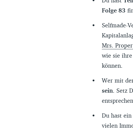
Du hast
Tei
Folge 83
fi
Selfmade-V
Kapitalanla
Mrs. Proper
wie sie ihr
können.
Wer mit dem
sein
. Setz 
entspreche
Du hast ein
vielen Immo