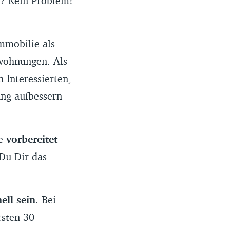
t? Kein Problem!
mmobilie als
swohnungen. Als
 Interessierten,
ung aufbessern
te
vorbereitet
Du Dir das
ell sein
. Bei
rsten 30