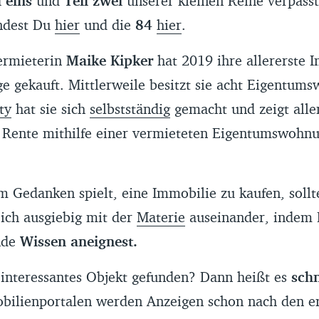
l eins
und
Teil zwei
unserer kleinen Reihe verpass
ndest Du
hier
und die
84
hier
.
ermieterin
Maike Kipker
hat 2019 ihre allererste I
ge gekauft. Mittlerweile besitzt sie acht Eigentum
ty
hat sie sich
selbstständig
gemacht und zeigt allen
e Rente mithilfe einer vermieteten Eigentumswohn
 Gedanken spielt, eine Immobilie zu kaufen, soll
Dich ausgiebig mit der
Materie
auseinander, indem 
nde
Wissen
aneignest.
 interessantes Objekt gefunden? Dann heißt es
schn
bilienportalen werden Anzeigen schon nach den e