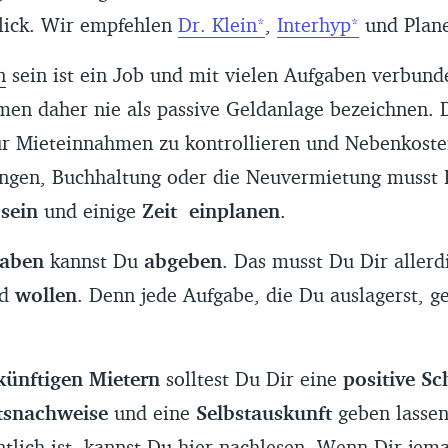
lick. Wir empfehlen
Dr. Klein
,
Interhyp
und Plan
n
sein ist ein Job und mit vielen Aufgaben verbun
en daher nie als passive Geldanlage bezeichnen. 
nur Mieteinnahmen zu kontrollieren und Nebenkost
ngen, Buchhaltung oder die Neuvermietung musst 
sein
und einige
Zeit
einplanen
.
aben
kannst Du
abgeben
. Das musst Du Dir aller
nd
wollen
. Denn jede Aufgabe, die Du auslagerst, g
künftigen Mietern
solltest Du Dir eine
positive S
tsnachweise
und eine
Selbstauskunft
geben lassen
tlich ist, kannst Du h
ier
nachlesen. Wenn Dir jema