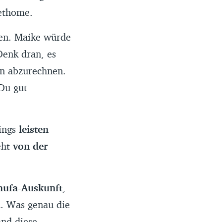
ethome.
den. Maike würde
Denk dran, es
en abzurechnen.
Du gut
dings
leisten
eht
von der
chufa-Auskunft
,
. Was genau die
nd diese