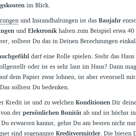
gskosten
im Blick.
rungen
und Instandhaltungen ist das
Baujahr
ents
ungen
und
Elektronik
halten zum Beispiel etwa 40 J
er, solltest Du das in Deinen Berechnungen einkal
auchgefühl
darf eine Rolle spielen. Steht das Haus 
ollgestellt oder ist es sehr laut im Haus? Dann mag
auf dem Papier zwar lohnen, ist aber eventuell mi
Das solltest Du bedenken.
r Kredit ist und zu welchen
Konditionen
Dir dein
t von der
persönlichen Bonität
ab und ist höchst i
 Du erwarten kannst, gehst Du am besten nicht nu
gnet sind sogenannte
Kreditvermittler
. Die bieten 