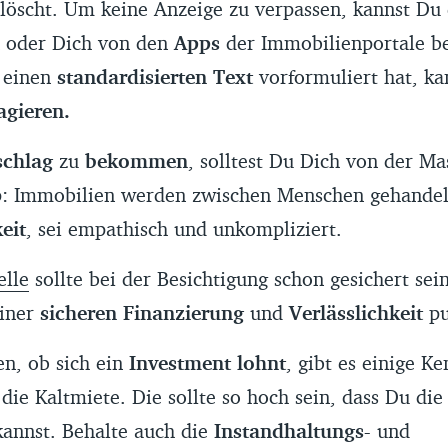
löscht. Um keine Anzeige zu verpassen, kannst Du
 oder Dich von den
Apps
der Immobilienportale be
 einen
standardisierten Text
vorformuliert hat, k
agieren.
schlag
zu
bekommen
, solltest Du Dich von der M
: Immobilien werden zwischen Menschen gehandel
eit
, sei empathisch und unkompliziert.
elle
sollte bei der Besichtigung schon gesichert sei
einer
sicheren Finanzierung
und
Verlässlichkeit
pu
n, ob sich ein
Investment lohnt
, gibt es einige K
 die Kaltmiete. Die sollte so hoch sein, dass Du di
kannst. Behalte auch die
Instandhaltungs-
und