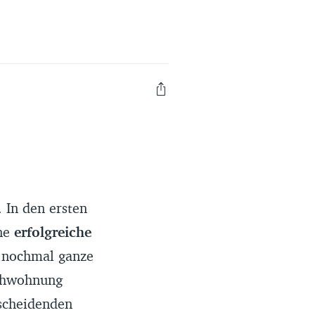
Erfahrungsportal
Expertengespräche
Academy
Finanzcoach
Über uns
 In den ersten
ine
erfolgreiche
s nochmal ganze
chwohnung
scheidenden