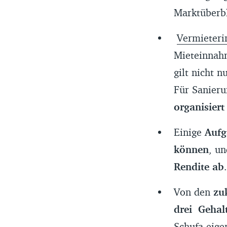
Marktüberb
Vermieteri
Mieteinnahm
gilt nicht 
Für Sanieru
organisiert
Einige
Aufg
können
, u
Rendite ab
.
Von den
zu
drei
Gehal
Schufa eigen