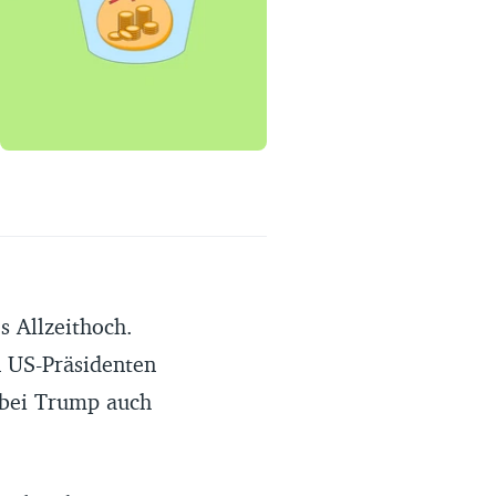
Erfahrungsportal
Expertengespräche
Academy
Finanzcoach
Über uns
s Allzeithoch.
n US-Präsidenten
obei Trump auch