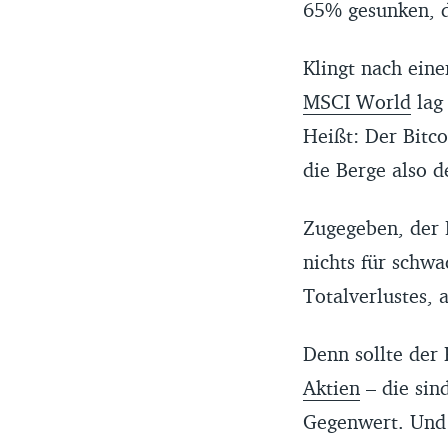
65% gesunken, d
Klingt nach ein
MSCI World
lag 
Heißt: Der Bitc
die Berge also d
Zugegeben, der B
nichts für schw
Totalverlustes, 
Denn sollte der 
Aktien
– die sin
Gegenwert. Und 