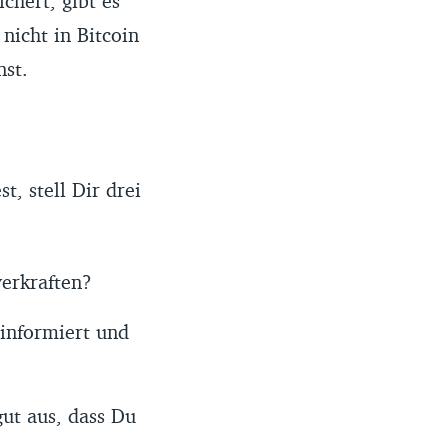
chert, gibt es
 nicht in Bitcoin
nst.
t, stell Dir drei
verkraften?
 informiert und
ut aus, dass Du