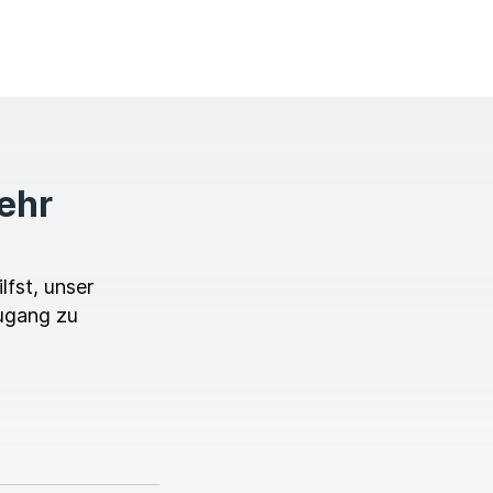
mehr
lfst, unser
ugang zu