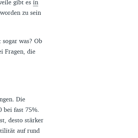
eile gibt es
in
eworden zu sein
ht sogar was? Ob
i Fragen, die
ungen. Die
0 bei fast 75%.
st, desto stärker
ilität auf rund