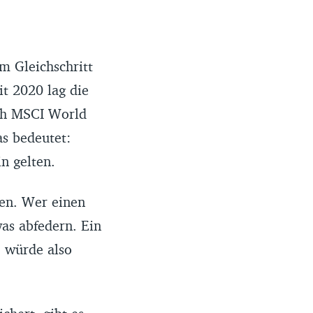
im Gleichschritt
t 2020 lag die
ich MSCI World
as bedeutet:
n gelten.
gen. Wer einen
as abfedern. Ein
, würde also