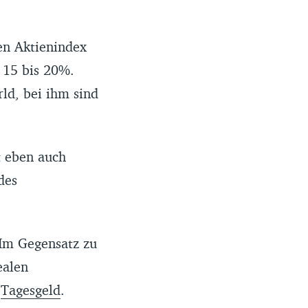
en Aktienindex
 15 bis 20%.
ld, bei ihm sind
t eben auch
des
 Im Gegensatz zu
ealen
i
Tagesgeld
.