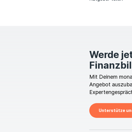
Werde jet
Finanzbi
Mit Deinem monatl
Angebot auszubau
Expertengespräch
Unterstütze un