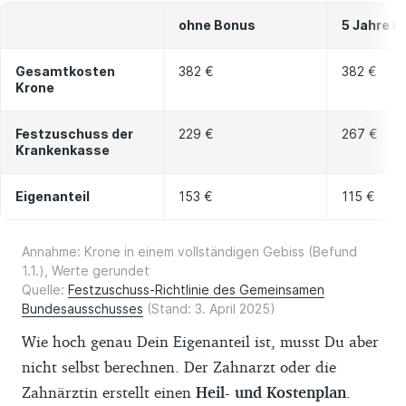
ohne Bonus
5 Jahre B
Gesamtkosten
382 €
382 €
Krone
Festzuschuss der
229 €
267 €
Krankenkasse
Eigenanteil
153 €
115 €
Annahme: Krone in einem vollständigen Gebiss (Befund
1.1.), Werte gerundet
Quelle:
Festzuschuss-Richtlinie des Gemeinsamen
Bundesausschusses
(Stand: 3. April 2025)
Wie hoch genau Dein Eigenanteil ist, musst Du aber
nicht selbst berechnen. Der Zahnarzt oder die
Zahnärztin erstellt einen
Heil- und Kostenplan
.