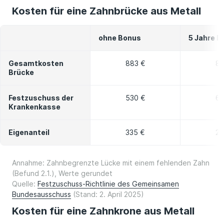
Kosten für eine Zahnbrücke aus Metall
ohne Bonus
5 Jahre B
Gesamtkosten
883 €
88
Brücke
Festzuschuss der
530 €
61
Krankenkasse
Eigenanteil
335 €
26
Annahme: Zahnbegrenzte Lücke mit einem fehlenden Zahn
(Befund 2.1.), Werte gerundet
Quelle:
Festzuschuss-Richtlinie des Gemeinsamen
Bundesausschuss
(Stand: 2. April 2025)
Kosten für eine Zahnkrone aus Metall