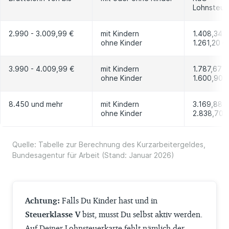
Lohnsteuer
2.990 - 3.009,99 €
mit Kindern
1.408,34 
ohne Kinder
1.261,20 €
3.990 - 4.009,99 €
mit Kindern
1.787,67 €
ohne Kinder
1.600,90 
8.450 und mehr
mit Kindern
3.169,88 
ohne Kinder
2.838,70 
Quelle: Tabelle zur Berechnung des Kurzarbeitergeldes,
Bundesagentur für Arbeit (Stand: Januar 2026)
Achtung:
Falls Du Kinder hast und in
Steuerklasse V
bist, musst Du selbst aktiv werden.
Auf Deiner Lohnsteuerkarte fehlt nämlich der