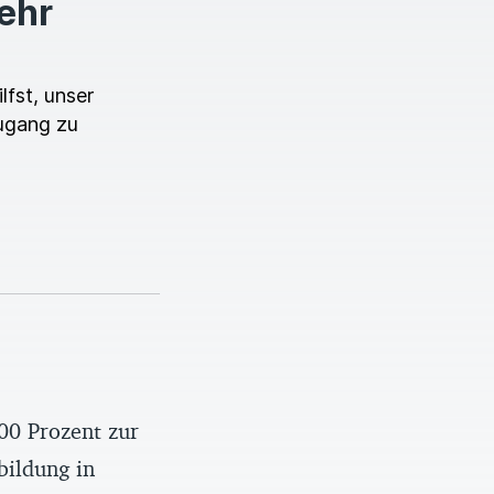
mehr
lfst, unser
ugang zu
00 Prozent zur
bildung in