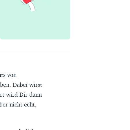
Erfahrungsportal
Expertengespräche
Academy
Finanzcoach
Über uns
nts von
ben. Dabei wirst
rt wird Dir dann
ber nicht echt,