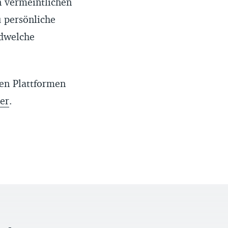
n vermeintlichen
 persönliche
ndwelche
en Plattformen
er
.