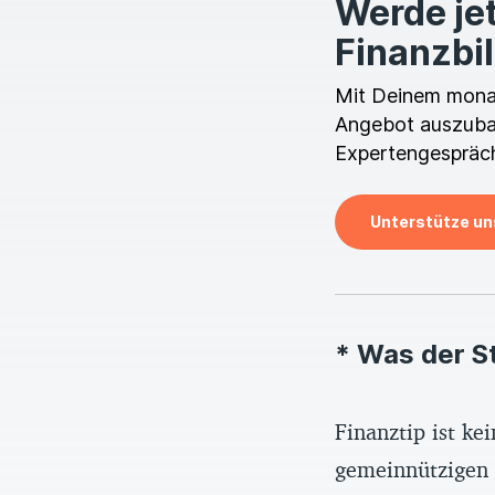
Werde jet
Finanzbi
Mit Deinem monatl
Angebot auszubau
Expertengespräch
Unterstütze un
* Was der S
Finanztip ist k
gemeinnützigen F