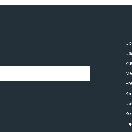
Üb
Da
Au
Me
Pr
Kar
Da
Ko
Im