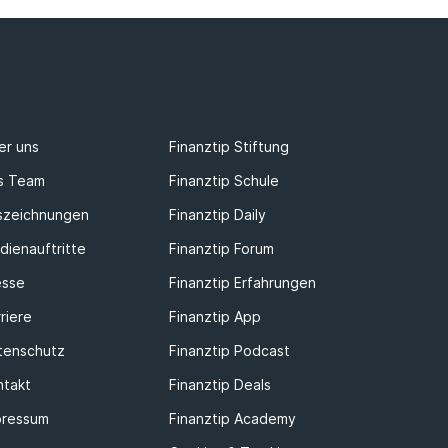
er uns
Finanztip Stiftung
s Team
Finanztip Schule
szeichnungen
Finanztip Daily
dienauftritte
Finanztip Forum
esse
Finanztip Erfahrungen
riere
Finanztip App
tenschutz
Finanztip Podcast
ntakt
Finanztip Deals
pressum
Finanztip Academy