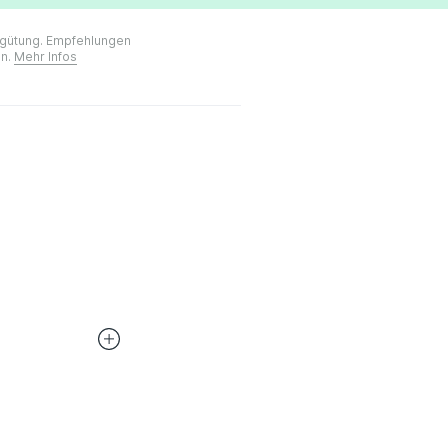
ergütung. Empfehlungen
on.
Mehr Infos
er 100 Banken,
hutzhinweise
)