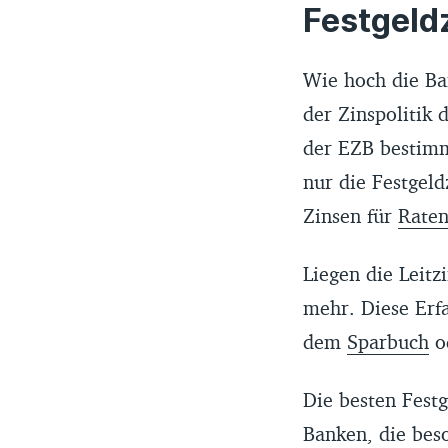
zur Verfügung 
Festgeld
ein verbrauch
Empfohlene Ba
Wie hoch die Ba
wirtschaftlich
der Zinspolitik
Jahren Einlag
der EZB bestimm
Deutschland a
nur die Festgeld
Die Auswahl d
Zinsen für
Raten
Marktüberblick
hier bereitges
Liegen die Leitz
die Nutzung d
mehr. Diese Erf
dem
Sparbuch
o
Die besten Festg
Banken, die bes