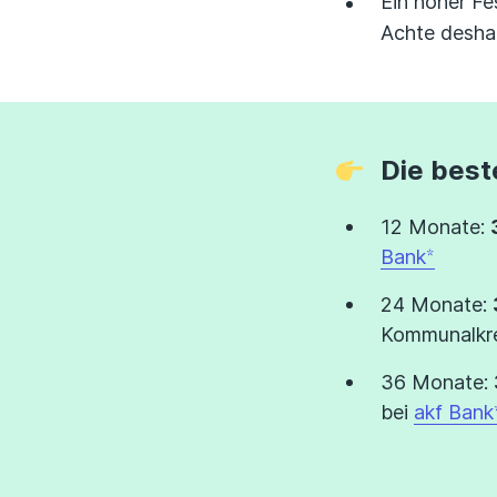
Ein hoher Fe
Achte desha
Die best
12 Monate:
Bank
24 Monate:
Kommunalkre
36 Monate:
bei
akf Bank