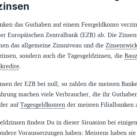
stellt. Diese haben wir mit unseren Parametern so gefi
zinsen
erfreundliches Ergebnis nach
Finanztip-Kriterien
bekom
nken müssen der gesetzlichen Einlagensicherung in e
nken das Guthaben auf einem Festgeldkonto verzin
 starken europäischen Land angehören und seit minde
 der Europäischen Zentralbank (EZB) ab. Die Zinse
enprodukte wie Tages- und/oder Festgeldkonten für K
en das allgemeine Zinsniveau und die
Zinsentwic
nbieten.
zinsen, sondern auch die Tagesgeldzinsen, die
Bauz
er Festgeldangebote erhebt keinen Anspruch auf einen
kredite
.
. Wir übernehmen keine Gewähr für die Richtigkeit und
tellten Informationen. Für Schäden aus fehlerhaften D
insen der EZB bei null, so zahlen die meisten Bank
es Vergleichs übernehmen wir keine Haftung.
ahrung machen viele Verbraucher, die ihr Guthaben
der auf
Tagesgeldkonten
der meisten Filialbanken 
eldzinsen findest Du in dieser Situation bei einige
ondere Voraussetzungen haben: Meistens haben sie