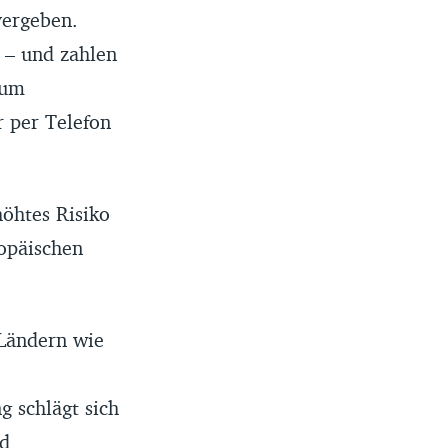
vergeben.
– und zahlen
 um
r per Telefon
höhtes Risiko
ropäischen
 Ländern wie
g schlägt sich
nd