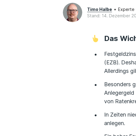
Timo Halbe
•
Experte
Stand: 14. Dezember 2
Das Wich
Festgeldzins
(EZB). Desha
Allerdings g
Besonders g
Anlegergeld 
von Ratenkre
In Zeiten ni
anlegen.