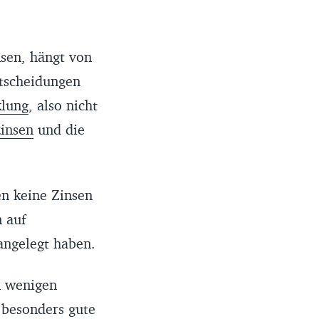
ltert, dass Du
mst.
inem
sen, hängt von
stens zwei
ntscheidungen
unden in
klung
, also nicht
insen
und die
 vollständigen
 Aktualität der
aten oder durch
en keine Zinsen
 auf
angelegt haben.
n wenigen
 besonders gute