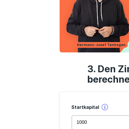
Hermann-Josef Tenhagen
Den Zi
berechn
Startkapital