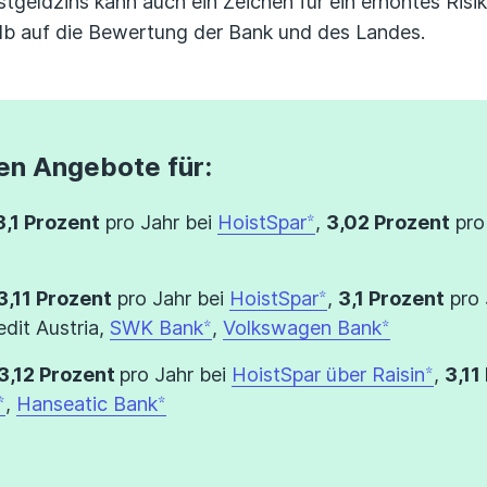
stgeldzins kann auch ein Zeichen für ein erhöhtes Risik
lb auf die Bewertung der Bank und des Landes.
en Angebote für:
3,1 Prozent
pro Jahr bei
HoistSpar
,
3,02 Prozent
pro
3,11 Prozent
pro Jahr bei
HoistSpar
,
3,1 Prozent
pro 
dit Austria,
SWK Bank
,
Volkswagen Bank
3,12 Prozent
pro Jahr bei
HoistSpar über Raisin
,
3,11
,
Hanseatic Bank