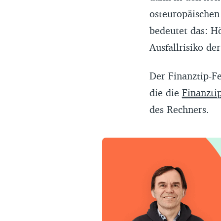
osteuropäischen
bedeutet das: Hö
Ausfallrisiko de
Der Finanztip-F
die die
Finanztip
des Rechners.