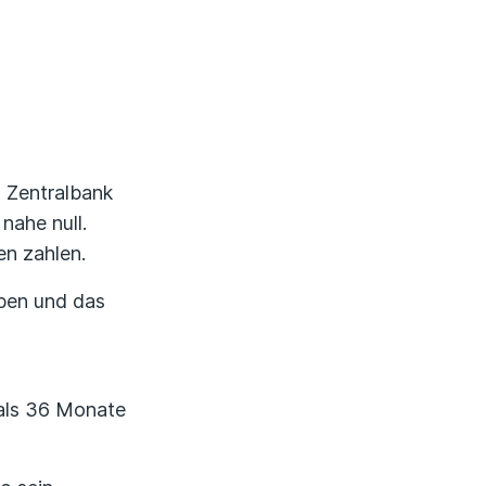
Erfahrungsportal
Expertengespräche
Academy
n Zentralbank
Finanzcoach
nahe null.
en zahlen.
Über uns
ben und das
r als 36 Monate