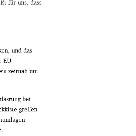
ßt für uns, dass
ken, und das
r EU
eis zeitnah um
tlastung bei
kkiste greifen
omumlagen
t.