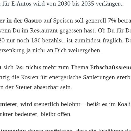
 für E-Autos wird von 2030 bis 2035 verlängert.
r in der Gastro
auf Speisen soll generell 7% betra
enn Du im Restaurant gegessen hast. Ob Du für De
20 nur noch 18€ bezahlst, ist zumindest fraglich. 
ersenkung ja nicht an Dich weitergeben.
et sich fast nichts mehr zum Thema
Erbschaftssteu
nzig die Kosten für energetische Sanierungen erer
on der Steuer absetzbar sein.
rmietet
, wird steuerlich belohnt – heißt es im Koali
kret bedeutet, bleibt offen.
n immerhin davon profitieren, dass die Erhöhung de