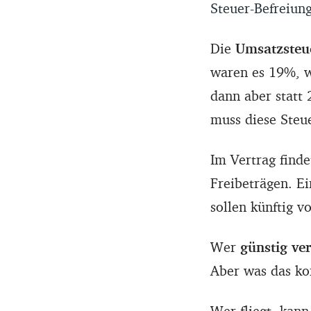
Steuer-Befreiung
Die
Umsatzsteue
waren es 19%, w
dann aber statt 
muss diese Steu
Im Vertrag find
Freibeträgen. Ei
sollen künftig v
Wer
günstig ve
Aber was das kon
Wer fliegt, kan