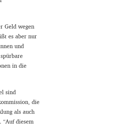
er Geld wegen
ßt es aber nur
innen und
spürbare
onen in die
el sind
kommission, die
lung als auch
. “Auf diesem