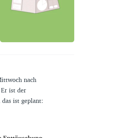
Erfahrungsportal
Expertengespräche
Academy
Finanzcoach
Über uns
Mittwoch nach
Er ist der
das ist geplant:
e Enttäuschung
.