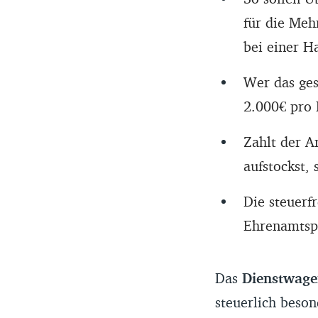
für die Meh
bei einer Ha
Wer das gese
2.000€ pro 
Zahlt der A
aufstockst, 
Die steuerf
Ehrenamtsp
Das
Dienstwagen
steuerlich beson