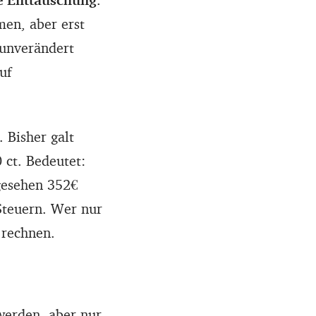
men, aber erst
 unverändert
uf
 Bisher galt
 ct. Bedeutet:
gesehen 352€
Steuern. Wer nur
 rechnen.
werden, aber nur