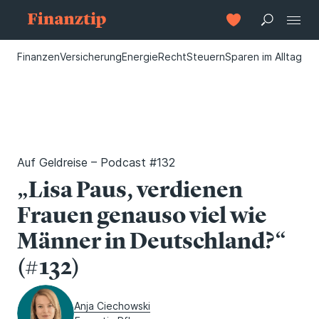
Finanzen
Versicherung
Energie
Recht
Steuern
Sparen im Alltag
Auf Geldreise – Podcast #132
„Lisa Paus, verdienen
Frauen genauso viel wie
Männer in Deutschland?“
(#132)
Anja Ciechowski