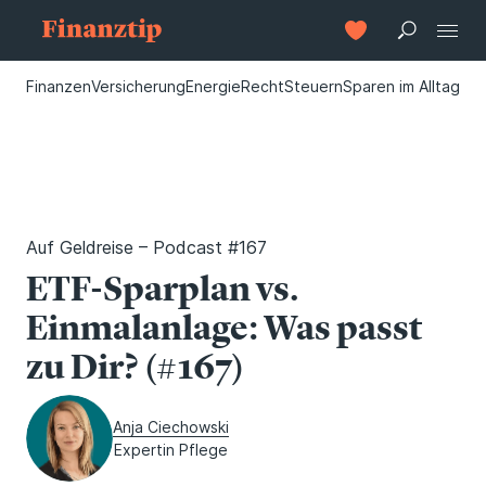
Finanzen
Versicherung
Energie
Recht
Steuern
Sparen im Alltag
Auf Geldreise – Podcast #167
ETF-Sparplan vs.
Einmalanlage: Was passt
zu Dir? (#167)
Anja Ciechowski
Expertin Pflege