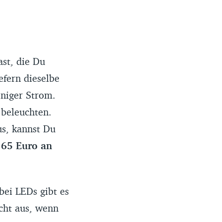
st, die Du
efern dieselbe
eniger Strom.
 beleuchten.
us, kannst Du
165 Euro an
 bei LEDs gibt es
cht aus, wenn