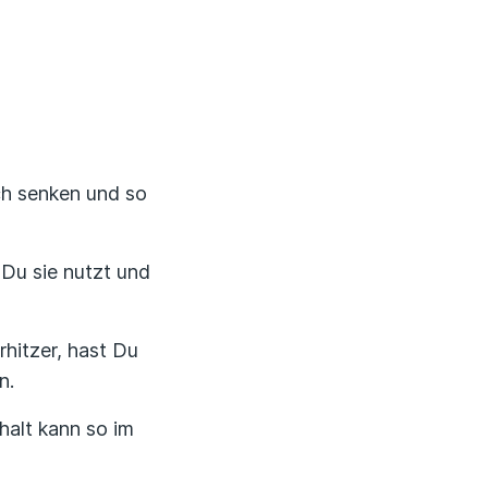
Erfahrungsportal
Expertengespräche
Academy
ch senken und so
Finanzcoach
 Du sie nutzt und
Über uns
hitzer, hast Du
n.
halt kann so im