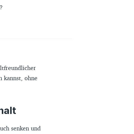
?
tfreundlicher
n kannst, ohne
halt
auch senken und