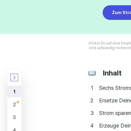
Zum Str
Klickst Du auf eine Empf
sind aufwändig recherch
Inhalt
Sechs Stroms
Ersetze Dein
Strom spare
Erzeuge Dei