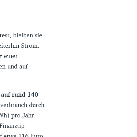
st, bleiben sie
eiterhin Strom.
t einer
en und auf
 auf rund 140
verbrauch durch
Wh) pro Jahr.
Finanztip
uf etwa 116 Euro