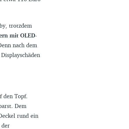
by, trotzdem
ern mit OLED-
 Denn nach dem
 Displayschäden
f den Topf.
parst. Dem
eckel rund ein
 der