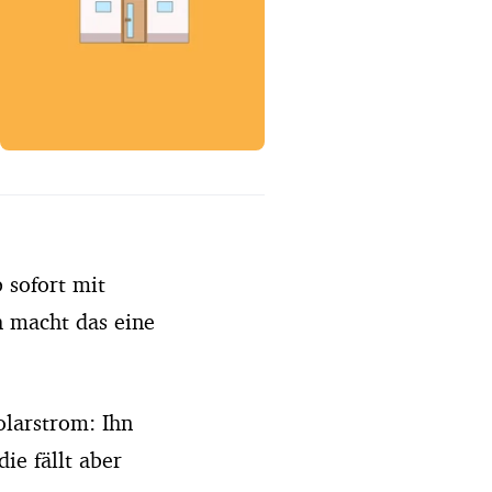
Erfahrungsportal
Expertengespräche
Academy
Finanzcoach
Über uns
 sofort mit
 macht das eine
olarstrom: Ihn
ie fällt aber