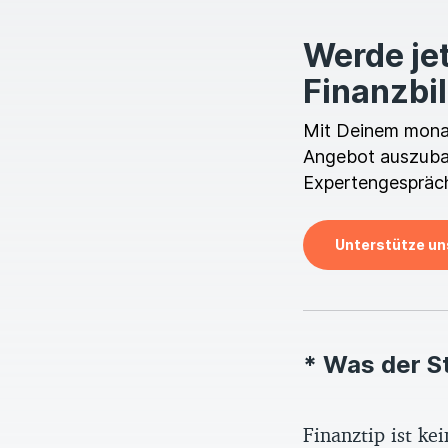
Werde jet
Finanzbi
Mit Deinem monatl
Angebot auszubau
Expertengespräch
Unterstütze un
* Was der S
Finanztip ist k