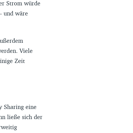
Der Strom würde
– und wäre
 Außerdem
erden. Viele
inige Zeit
y Sharing eine
n ließe sich der
rweitig