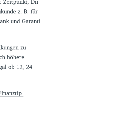
r Zeitpunkt, Dir
kunde z. B. für
Bank und Garanti
enkungen zu
och höhere
gal ob 12, 24
Finanztip-