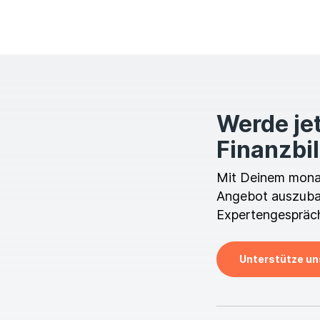
Werde jet
Finanzbi
Mit Deinem monatl
Angebot auszubau
Expertengespräch
Unterstütze un