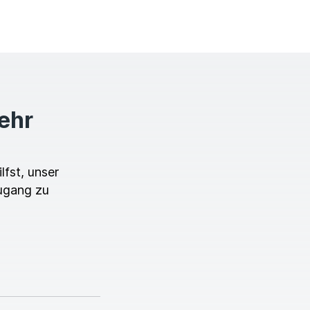
mehr
lfst, unser
ugang zu