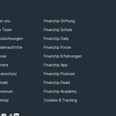
er uns
Finanztip Stiftung
s Team
Finanztip Schule
szeichnungen
Finanztip Daily
dienauftritte
Finanztip Forum
esse
Finanztip Erfahrungen
riere
Finanztip App
tenschutz
Finanztip Podcast
ntakt
Finanztip Deals
pressum
Finanztip Academy
temap
Cookies & Tracking