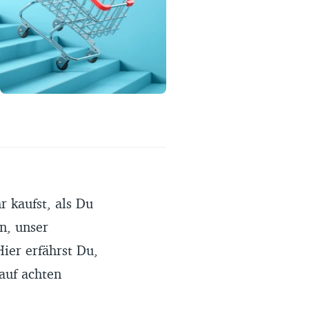
Erfahrungsportal
Expertengespräche
Academy
Finanzcoach
Über uns
 kaufst, als Du
n, unser
ier erfährst Du,
auf achten