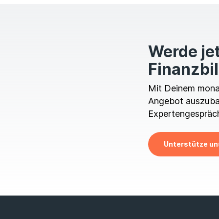
Werde jet
Finanzbi
Mit Deinem monatl
Angebot auszubau
Expertengespräch
Unterstütze un