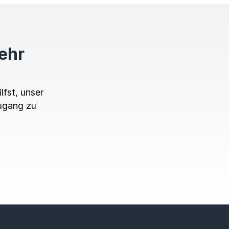
mehr
lfst, unser
ugang zu