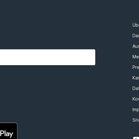
Üb
Da
Au
Me
Pr
Kar
Da
Ko
Im
Si