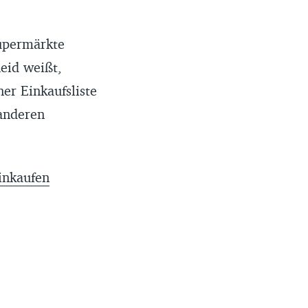
Supermärkte
heid weißt,
er Einkaufsliste
 anderen
inkaufen