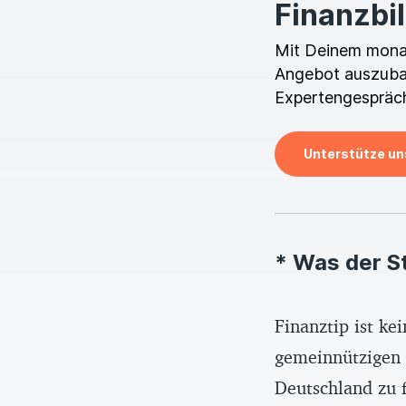
Finanzbi
Mit Deinem monatl
Angebot auszubau
Expertengespräch
Unterstütze un
* Was der S
Finanztip ist k
gemeinnützigen F
Deutschland zu f