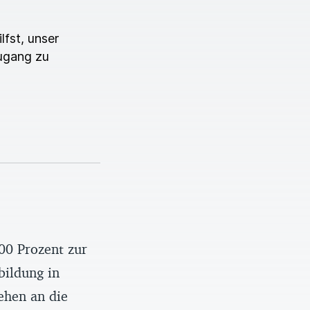
lfst, unser
ugang zu
00 Prozent zur
bildung in
ehen an die