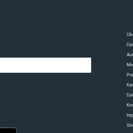
Üb
Da
Au
Me
Pr
Kar
Da
Ko
Im
Si