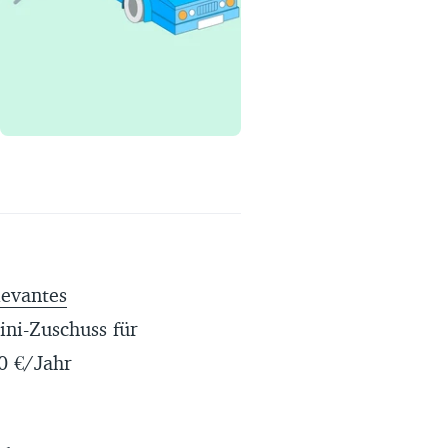
Erfahrungsportal
Expertengespräche
Academy
Finanzcoach
Über uns
levantes
ni-Zuschuss für
0 €/Jahr