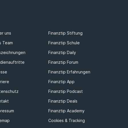
er uns
Finanztip Stiftung
s Team
Finanztip Schule
szeichnungen
Finanztip Daily
dienauftritte
Finanztip Forum
esse
Finanztip Erfahrungen
riere
Finanztip App
tenschutz
Finanztip Podcast
ntakt
Finanztip Deals
pressum
Finanztip Academy
temap
Cookies & Tracking