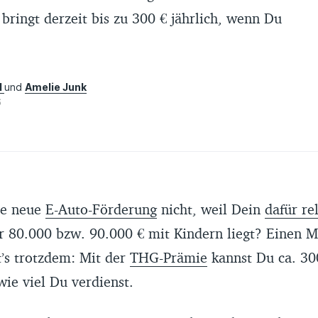
ringt derzeit bis zu 300 € jährlich, wenn Du
l
und
Amelie Junk
6
ie neue
E-Auto-Förderung
nicht, weil Dein
dafür re
 80.000 bzw. 90.000 € mit Kindern liegt? Einen Mi
t’s trotzdem: Mit der
THG-Prämie
kannst Du ca. 30
wie viel Du verdienst.