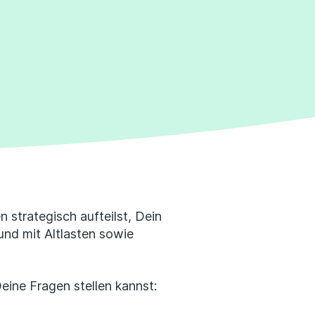
Erfahrungsportal
Expertengespräche
Academy
Finanzcoach
Über uns
 strategisch aufteilst, Dein
 und mit Altlasten sowie
eine Fragen stellen kannst: