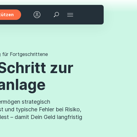
tützen
Suchen
Ratgeber
Zurück
Zurück
Zurück
Was Finanztip ausma
Finanzen
für Fortgeschrittene
Mein Finanztip
Newsletter
Schritt zur
Finanztip Stiftung
Versicherung
App
Mein Bereich
Finanztip Schule
anlage
Energie
Deals
Karriere
Einstellungen
Recht
ermögen strategisch
Forum
Abmelden
st und typische Fehler bei Risiko,
Steuern
st – damit Dein Geld langfristig
News
Sparen im Alltag
Unser Buch