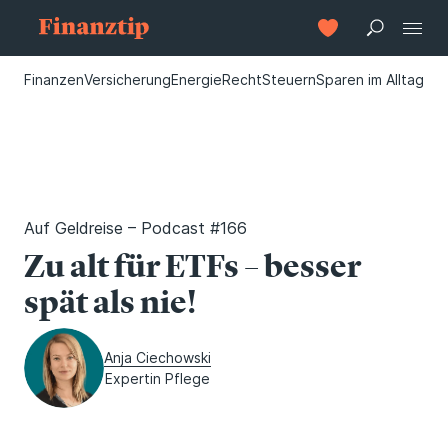
Finanzen
Versicherung
Energie
Recht
Steuern
Sparen im Alltag
Auf Geldreise – Podcast #166
Zu alt für ETFs – besser
spät als nie!
Anja Ciechowski
Expertin Pflege