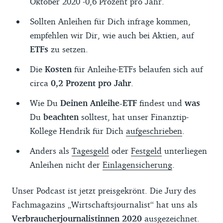
Oktober 2020 -0,6 Prozent pro Jahr.
Sollten Anleihen für Dich infrage kommen,
empfehlen wir Dir, wie auch bei Aktien, auf
ETFs
zu setzen.
Die
Kosten
für Anleihe-ETFs belaufen sich auf
circa
0,2 Prozent pro Jahr
.
Wie Du
Deinen Anleihe-ETF
findest und
was
Du
beachten
solltest, hat unser Finanztip-
Kollege Hendrik für Dich
aufgeschrieben
.
Anders als
Tagesgeld
oder
Festgeld
unterliegen
Anleihen nicht der
Einlagensicherung
.
Unser Podcast ist jetzt preisgekrönt. Die Jury des
Fachmagazins „Wirtschaftsjournalist“ hat uns als
Verbraucherjournalistinnen 2020
ausgezeichnet.