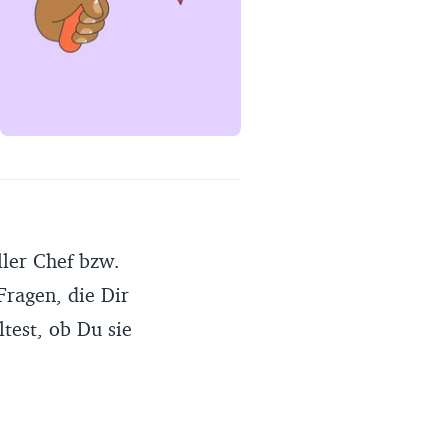
Erfahrungsportal
Expertengespräche
Academy
Finanzcoach
Über uns
ler Chef bzw.
Fragen, die Dir
test, ob Du sie