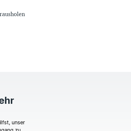
 rausholen
mehr
lfst, unser
ugang zu