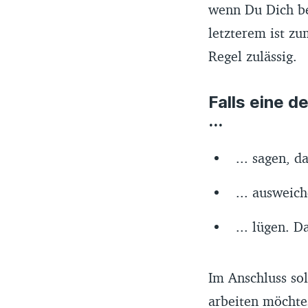
wenn Du Dich bei
letzterem ist zu
Regel zulässig.
Falls eine 
...
... sagen, 
... ausweic
... lügen. D
Im Anschluss so
arbeiten möchte