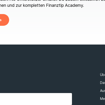
en und zur kompletten Finanztip Academy.
s
Üb
Da
Au
Me