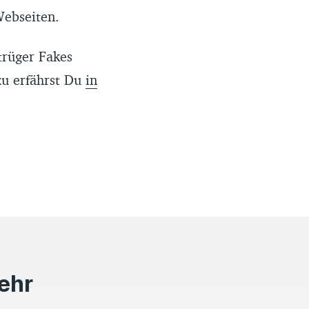
Webseiten.
trüger Fakes
zu erfährst Du
in
mehr