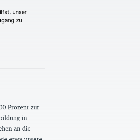
lfst, unser
ugang zu
00 Prozent zur
bildung in
ehen an die
wie etwa unsere