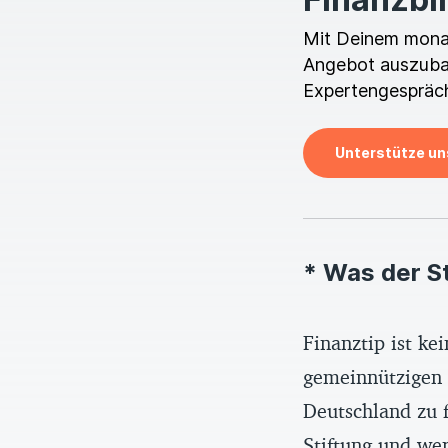
Mit Deinem monatl
Angebot auszubau
Expertengespräch
Unterstütze un
* Was der S
Finanztip ist k
gemeinnützigen F
Deutschland zu f
Stiftung und we