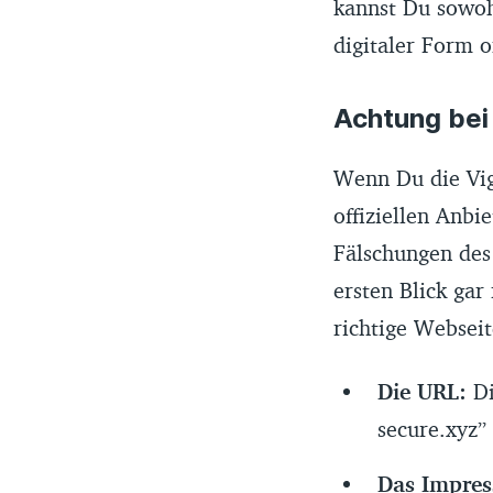
kannst Du sowoh
digitaler Form 
Achtung bei
Wenn Du die Vign
offiziellen Anbi
Fälschungen des
ersten Blick gar
richtige Websei
Die URL:
Di
secure.xyz” 
Das Impre