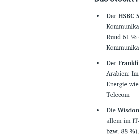
Der
HSBC S
Kommunikati
Rund 61 % d
Kommunika
Der
Frankl
Arabien: Im
Energie wie
Telecom
Die
Wisdo
allem im IT
bzw. 88 %).