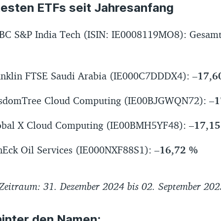
testen ETFs seit Jahresanfang
C S&P India Tech (ISIN: IE0008119MO8): Gesam
nklin FTSE Saudi Arabia (IE000C7DDDX4):
–17,6
domTree Cloud Computing (IE00BJGWQN72):
–1
obal X Cloud Computing (IE00BMH5YF48):
–17,1
nEck Oil Services (IE000NXF88S1):
–16,72 %
 Zeitraum: 31. Dezember 2024 bis 02. September 202
hinter den Namen: