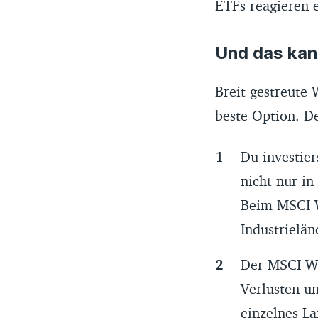
ETFs reagieren e
Und das kan
Breit gestreute 
beste Option. D
Du investier
nicht nur i
Beim MSCI W
Industrielän
Der MSCI Wo
Verlusten um
einzelnes La