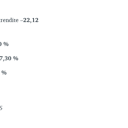
trendite
–22,12
0 %
7,30 %
5 %
5