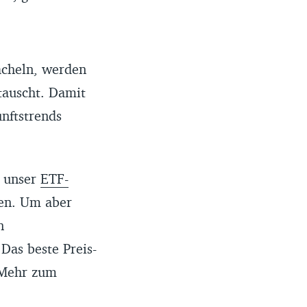
ächeln, werden
tauscht. Damit
nftstrends
r unser
ETF-
en. Um aber
n
Das beste Preis-
 Mehr zum