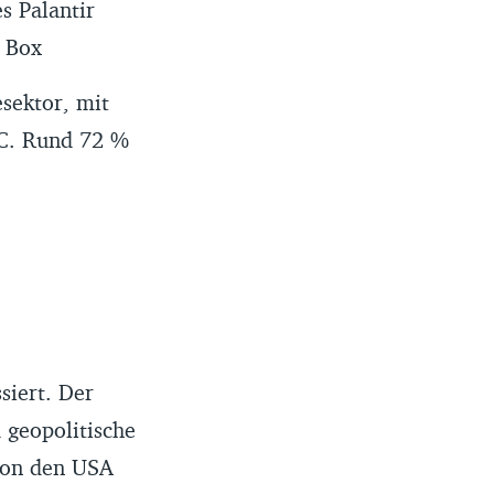
s Palantir
d Box
esektor, mit
C. Rund 72 %
siert. Der
 geopolitische
von den USA