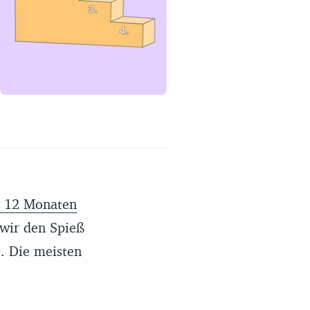
Erfahrungsportal
Expertengespräche
Academy
Finanzcoach
Über uns
n 12 Monaten
 wir den Spieß
. Die meisten