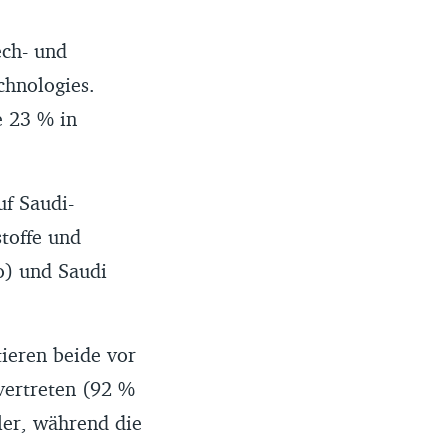
ech- und
chnologies.
e 23 % in
uf Saudi-
toffe und
o) und Saudi
ieren beide vor
vertreten (92 %
ler, während die