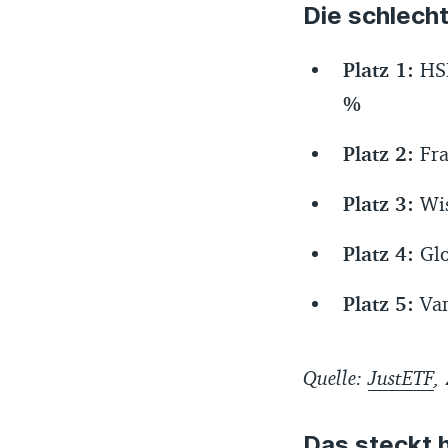
Die schlech
Platz 1:
HSB
%
Platz 2:
Fra
Platz 3:
Wis
Platz 4:
Gl
Platz 5:
Va
Quelle:
JustETF
,
Das steckt 