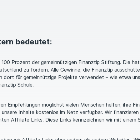
tern bedeutet:
 100 Prozent der gemeinnützigen Finanztip Stiftung. Die hat
utschland zu fördern. Alle Gewinne, die Finanztip ausschütte
n dort für gemeinnützige Projekte verwendet – wie etwa un
inanztip Schule.
ren Emp­feh­lungen möglichst vielen Menschen helfen, ihre Fi
 unsere Inhalte kostenlos im Netz verfügbar. Wir finanziere
ten Affiliate Links. Diese Links kennzeichnen wir mit einem 
aben wir Affiliate Links aber anders als andere Websites. Wir