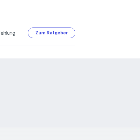
Erfahrungsportal
Expertengespräche
ehlung
Zum Ratgeber
Academy
Check-Up
Über uns