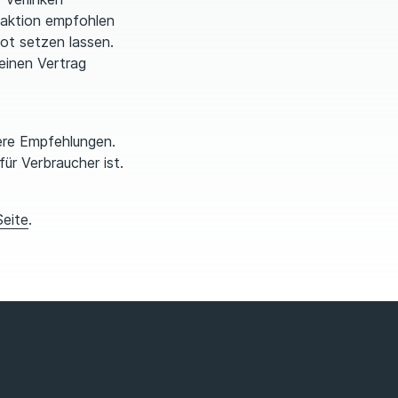
ktion emp­foh­len
ot setzen lassen.
einen Vertrag
re Emp­feh­lungen.
ür Verbraucher ist.
eite
.