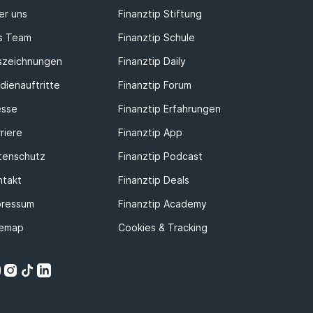
er uns
Finanztip Stiftung
s Team
Finanztip Schule
szeichnungen
Finanztip Daily
dienauftritte
Finanztip Forum
esse
Finanztip Erfahrungen
riere
Finanztip App
tenschutz
Finanztip Podcast
ntakt
Finanztip Deals
pressum
Finanztip Academy
temap
Cookies & Tracking