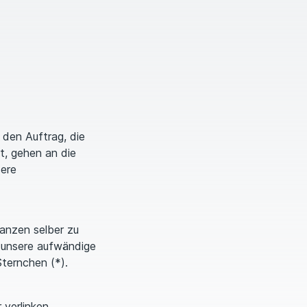
 den Auftrag, die
t, gehen an die
sere
nanzen selber zu
n unsere aufwändige
Sternchen (*).
 verlinken