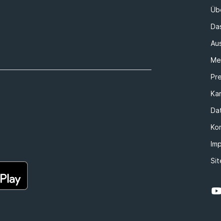
Üb
Da
Au
Me
Pr
Kar
Da
Ko
Im
Si