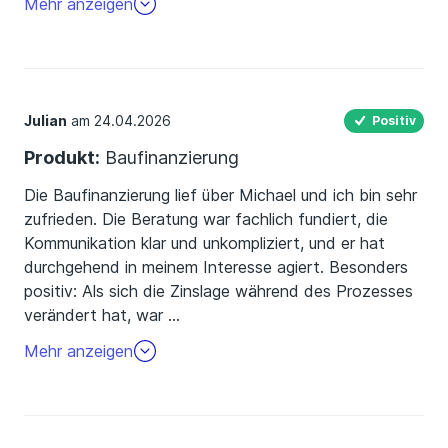
Mehr anzeigen
Julian
am 24.04.2026
Positiv
Produkt:
Baufinanzierung
Die Baufinanzierung lief über Michael und ich bin sehr
zufrieden. Die Beratung war fachlich fundiert, die
Kommunikation klar und unkompliziert, und er hat
durchgehend in meinem Interesse agiert. Besonders
positiv: Als sich die Zinslage während des Prozesses
verändert hat, war
…
er sofort informiert und hat proaktiv nachgesteuert,
Mehr anzeigen
statt abzuwarten. Am Ende standen Konditionen, mit
denen ich wirklich zufrieden bin. Klare
Weiterempfehlung.