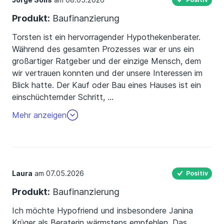
Produkt:
Baufinanzierung
Torsten ist ein hervorragender Hypothekenberater.
Während des gesamten Prozesses war er uns ein
großartiger Ratgeber und der einzige Mensch, dem
wir vertrauen konnten und der unsere Interessen im
Blick hatte. Der Kauf oder Bau eines Hauses ist ein
einschüchternder Schritt,
…
und es ist eine große Hilfe, Menschen wie Torsten an
Mehr anzeigen
seiner Seite zu haben, die einem Klarheit verschaffen,
jeden Schritt des Prozesses gut erklären und sich für
einen einsetzen und Zeit nehmen.
Laura
am 07.05.2026
Positiv
Produkt:
Baufinanzierung
Ich möchte Hypofriend und insbesondere Janina
Krüger als Beraterin wärmstens empfehlen. Das