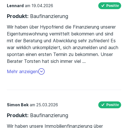
Lennard
am 19.04.2026
Positiv
Produkt:
Baufinanzierung
Wir haben über Hypofriend die Finanzierung unserer
Eigentumswohnung vermittelt bekommen und sind
mit der Beratung und Abwicklung sehr zufrieden! Es
war wirklich unkompliziert, sich anzumelden und auch
spontan einen ersten Termin zu bekommen. Unser
Berater Torsten hat sich immer viel
…
Zeit genommen, war überaus freundlich und sehr
Mehr anzeigen
kompetent. Wir haben uns wirklich gut aufgehoben
gefühlt. Obwohl wir über die Zeit für mehrere Objekte
eine Bewertung und eine Finanzierung angefragt
haben, fühlten wir uns nie gedrängt. Als wir dann
schlussendlich etwas passendes gefunden haben,
Simon Bek
am 25.03.2026
Positiv
ging alles dank der vorangegangenen Termine überaus
Produkt:
Baufinanzierung
schnell und unkompliziert.
Wir haben unsere Immobilienfinanzierung über