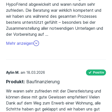
HypoFriend abgewickelt und waren rundum sehr
zufrieden. Die Beratung war wirklich kompetent und
wir haben uns während des gesamten Prozesses
bestens unterstützt gefühlt – besonders bei der
Zusammenstellung aller notwendigen Unterlagen und
der Vorbereitung auf
…
die Angebote. Hervorzuheben ist vor allem der
Mehr anzeigen
außergewöhnliche Einsatz unseres
Finanzierungsberaters: Selbst als wir kurz vor
Vertragsabschluss im Urlaub waren, hat er proaktiv
den Kontakt mit dem Makler übernommen und alles
restliche für uns geklärt. Außerdem hat er eine Bank
Aylin M.
am 18.03.2026
Positiv
gefunden, bei der wir den Finanzierungsvertrag
Produkt:
Baufinanzierung
bequem online unterschreiben konnten. So lief alles
reibungslos und ohne Stress für uns weiter. Insgesamt
Wir waren sehr zufrieden mit der Dienstleistung und
eine wirklich starke und zuverlässige Unterstützung,
können diese mit gute Gewissen empfehlen! Vielen
die wir gerne weiterempfehlen.
Dank auf dem Weg zum Erwerb einer Wohnung, alle
Schritte haben gut geklappt und wir haben uns gut