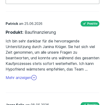
Alle
positiv (22)
Patrick
am 25.06.2026
Positiv
neutral (0)
Produkt:
Baufinanzierung
negativ (0)
Ich bin sehr dankbar für die hervorragende
Unterstützung durch Janina Krüger. Sie hat sich viel
Zeit genommen, um alle unsere Fragen zu
beantworten, und konnte uns während des gesamten
Kaufprozesses stets sofort weiterhelfen. Ich kann
Hypofriend wärmstens empfehlen, das Team
…
ist äußerst professionell und erstaunlich schnell.
Mehr anzeigen
Vielen Dank.
Jorge Solis
am 08.05.2026
Positiv