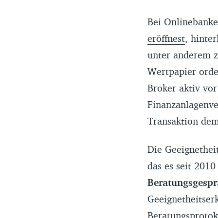
Bei Onlinebanke
eröffnest
, hinte
unter anderem 
Wertpapier order
Broker aktiv vo
Finanzanlagenver
Transaktion de
Die Geeignetheit
das es seit 201
Beratungsgespr
Geeignetheitserk
Beratungsprotoko