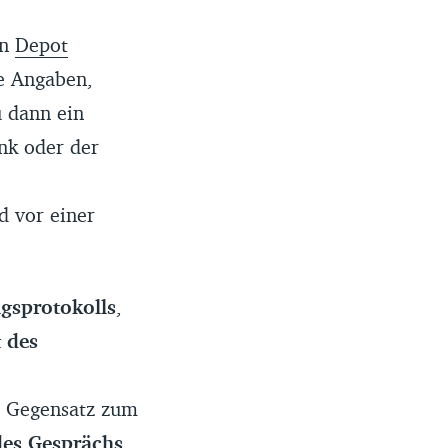
in
Depot
te Angaben,
u dann ein
nk oder der
d vor einer
gsprotokolls
,
t des
im Gegensatz zum
des Gesprächs
.