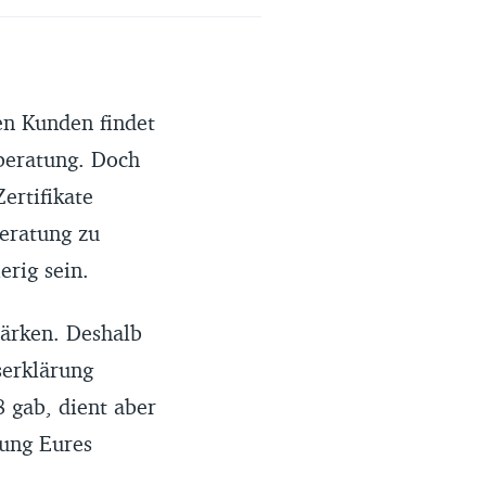
en Kunden findet
hberatung. Doch
ertifikate
beratung zu
rig sein.
tärken. Deshalb
serklärung
8 gab, dient aber
sung Eures