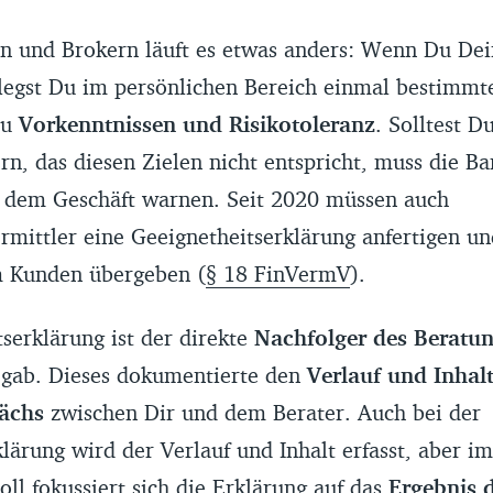
n und Brokern läuft es etwas anders: Wenn Du De
rlegst Du im persönlichen Bereich einmal bestimm
zu
Vorkenntnissen und Risikotoleranz
. Solltest D
n, das diesen Zielen nicht entspricht, muss die Ba
r dem Geschäft warnen. Seit 2020 müssen auch
mittler eine Geeignetheitserklärung anfertigen un
m Kunden übergeben (
§ 18 FinVermV
).
serklärung ist der direkte
Nachfolger des Beratun
0 gab. Dieses dokumentierte den
Verlauf und Inhal
ächs
zwischen Dir und dem Berater. Auch bei der
lärung wird der Verlauf und Inhalt erfasst, aber 
ll fokussiert sich die Erklärung auf das
Ergebnis 