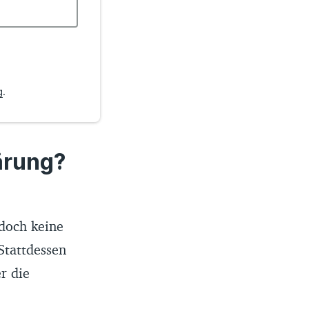
g
.
ärung?
edoch keine
Stattdessen
r die