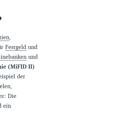
?
tien
,
ür
Festgeld
und
linebanken
und
ie (MiFID II)
ispiel der
elen,
er: Die
d ein