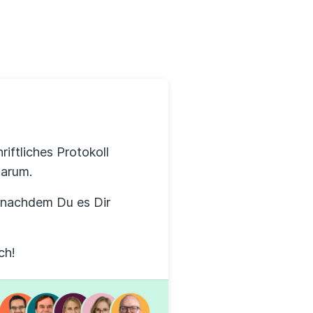
Erfahrungsportal
Expertengespräche
Academy
Finanzcoach
iftliches Protokoll
warum.
Über uns
, nachdem Du es Dir
ch!