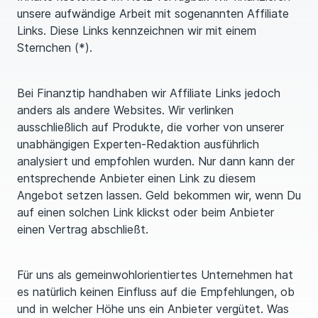
unsere aufwändige Arbeit mit sogenannten Affiliate
Links. Diese Links kennzeichnen wir mit einem
Deine Altersvorsorge einfach &
Sternchen (*).
fundiert
Das ePaper – jetzt mit neuer ETF-Strategie & AV
Bei Finanztip handhaben wir Affiliate Links jedoch
Depot
anders als andere Websites. Wir verlinken
ausschließlich auf Produkte, die vorher von unserer
Du erhältst das ePaper kostenlos nach Anmeldung
zum Finanztip Newsletter. Der bringt Dir jeden Freitag
unabhängigen Experten-Redaktion ausführlich
praktische und unabhängige Experten-Tipps direkt ins
analysiert und empfohlen wurden. Nur dann kann der
Postfach
entsprechende Anbieter einen Link zu diesem
Angebot setzen lassen. Geld bekommen wir, wenn Du
auf einen solchen Link klickst oder beim Anbieter
einen Vertrag abschließt.
Jetzt anmelden
Für uns als gemeinwohlorientiertes Unternehmen hat
es natürlich keinen Einfluss auf die Empfehlungen, ob
Hier findest Du unsere
Datenschutzerklärung
.
und in welcher Höhe uns ein Anbieter vergütet. Was