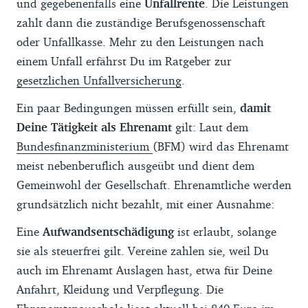
gewisse Zeit in Anspruch nehmen und die
und gegebenenfalls eine
Unfallrente
. Die Leistungen
Ehrenamtlichen müssen weisungsgebunden
zahlt dann die zuständige Berufsgenossenschaft
und im Sinne der vereins- oder
oder Unfallkasse. Mehr zu den Leistungen nach
trägerinternen Organisation arbeiten.
einem Unfall erfährst Du im Ratgeber zur
Sogenannte Freundschaftsdienste und
gesetzlichen Unfallversicherung
.
Hilfeleistungen in der Familie – zum Beispiel
Ein paar Bedingungen müssen erfüllt sein,
damit
Gassigehen – gehören nicht dazu.
Deine Tätigkeit als Ehrenamt
gilt: Laut dem
Bundesfinanzministerium
(BFM) wird das Ehrenamt
meist nebenberuflich ausgeübt und dient dem
Gemeinwohl der Gesellschaft. Ehrenamtliche werden
grundsätzlich nicht bezahlt, mit einer Ausnahme:
Eine
Aufwandsentschädigung
ist erlaubt, solange
sie als steuerfrei gilt. Vereine zahlen sie, weil Du
auch im Ehrenamt Auslagen hast, etwa für Deine
Anfahrt, Kleidung und Verpflegung. Die