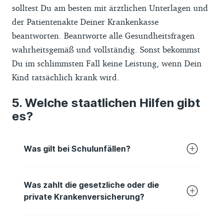
solltest Du am besten mit ärztlichen Unterlagen und
der Patientenakte Deiner Krankenkasse
beantworten. Beantworte alle Gesundheitsfragen
wahrheitsgemäß und vollständig. Sonst bekommst
Du im schlimmsten Fall keine Leistung, wenn Dein
Kind tatsächlich krank wird.
Welche staatlichen Hilfen gibt
es?
Was gilt bei Schulunfällen?
Für gesetzliche Versicherte springt bei
Was zahlt die gesetzliche oder die
Unfällen in der Schule oder bei
private Krankenversicherung?
Wegeunfällen die
gesetzliche
Unfallversicherung
ein (
§ 2 SGB VII
). Sie
Wenn ein Kind krank wird und ein Elternteil