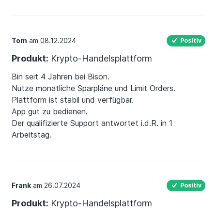
“ Wir haben von unserem Bankingpartner die
Rückmeldung erhalten, dass sich dein Anliegen noch
in der Bearbeitung befindet.“
Tom
am 08.12.2024
Positiv
Für ein Unternehmen, das sich als seriös und deutsch
Produkt:
Krypto-Handelsplattform
positioniert, ist das ein absolutes Armutszeugnis.
Inzwischen habe ich keinerlei Vertrauen mehr in den
Bin seit 4 Jahren bei Bison.
Kundenservice und die Zuverlässigkeit der Plattform.
Nutze monatliche Sparpläne und Limit Orders.
Besonders in sensiblen Bereichen wie Finanzen
Plattform ist stabil und verfügbar.
erwarte ich Reaktionsgeschwindigkeit, Transparenz
App gut zu bedienen.
und Lösungskompetenz – hier erlebe ich das
Der qualifizierte Support antwortet i.d.R. in 1
Gegenteil.
Arbeitstag.
So geht man nicht mit Kunden um – schon gar nicht
im Finanzbereich
Frank
am 26.07.2024
Positiv
Produkt:
Krypto-Handelsplattform