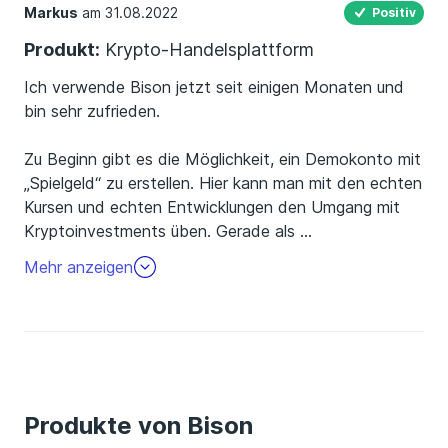
Markus
am 31.08.2022
Positiv
Produkt:
Krypto-Handelsplattform
Ich verwende Bison jetzt seit einigen Monaten und
bin sehr zufrieden.
Zu Beginn gibt es die Möglichkeit, ein Demokonto mit
„Spielgeld“ zu erstellen. Hier kann man mit den echten
Kursen und echten Entwicklungen den Umgang mit
Kryptoinvestments üben. Gerade als
…
Einsteiger ist das sehr hilfreich, auch um die App mit
Mehr anzeigen
ihren Funktionen kennenzulernen. Bevor man mit
Echtgeld traden kann, muss der Account via
Postident identifiziert und freigeschaltet werden.
Die App selbst hat viele nützliche Funktionen. Man
kann sich Preisalarme einrichten, die ausgelöst
Produkte von Bison
werden, wenn die jeweilige Währung einen
bestimmten Wert erreicht. Außerdem gibt es