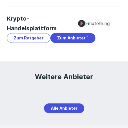
Handelsregeln wie Limit Order oder Stop Order, die
das automatische Abwickeln von Transaktionen
Krypto-
ermöglichen. Auch die Einrichtung eines Sparplans ist
Empfehlung
möglich.
Handelsplattform
Zum Ratgeber
Zum Anbieter
Weitere Anbieter
Alle Anbieter