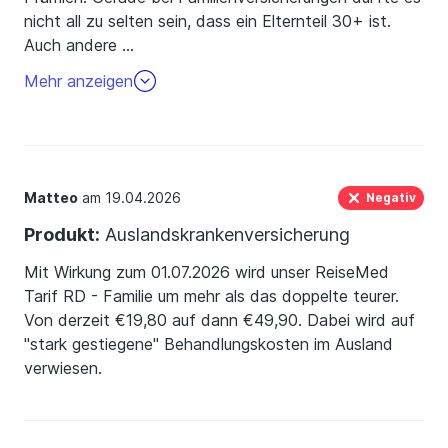
nicht all zu selten sein, dass ein Elternteil 30+ ist.
Auch andere
…
Anbieter haben auf Grund des Kostendrucks
Mehr anzeigen
verständlicherweise ihre Tarife erhöhen, aber um mehr
als 100%, das ist für mich nicht nachvollziehbar.
Matteo
am 19.04.2026
Negativ
Produkt:
Auslandskrankenversicherung
Mit Wirkung zum 01.07.2026 wird unser ReiseMed
Tarif RD - Familie um mehr als das doppelte teurer.
Von derzeit €19,80 auf dann €49,90. Dabei wird auf
"stark gestiegene" Behandlungskosten im Ausland
verwiesen.