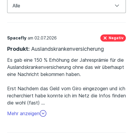
Auslandskrankenversicherung
Alle
Alle
positiv (0)
Spacefly
am 02.07.2026
Negativ
neutral (0)
Produkt:
Auslandskrankenversicherung
negativ (7)
Es gab eine 150 % Erhöhung der Jahresprämie für die
Auslandskrankenversicherung ohne das wir überhaupt
eine Nachricht bekommen haben.
Erst Nachdem das Geld vom Giro eingezogen und ich
recherchiert habe konnte ich im Netz die Infos finden
die wohl (fast)
…
alle bekommen haben.
Mehr anzeigen