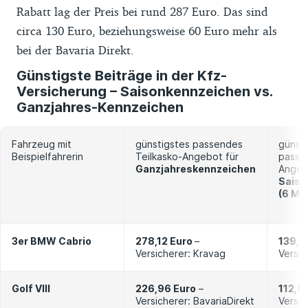
Rabatt lag der Preis bei rund 287 Euro. Das sind
circa 130 Euro, beziehungsweise 60 Euro mehr als
bei der Bavaria Direkt.
Günstigste Beiträge in der Kfz-
Versicherung – Saisonkennzeichen vs.
Ganzjahres-Kennzeichen
Fahrzeug mit
günstigstes passendes
günst
Beispielfahrerin
Teilkasko-Angebot für
passe
Ganzjahreskennzeichen
Angeb
Saiso
(6 Mo
3er BMW Cabrio
278,12 Euro
–
139,0
Versicherer: Kravag
Versic
Golf VIII
226,96 Euro
–
112,9
Versicherer: BavariaDirekt
Versic