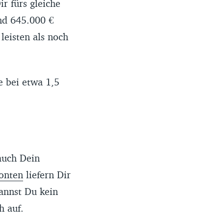
r fürs gleiche
nd 645.000 €
leisten als noch
 bei etwa 1,5
auch Dein
onten
liefern Dir
kannst Du kein
h auf.