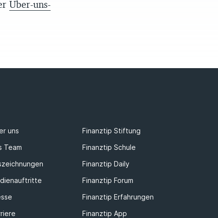
rer
Über-uns-
er uns
Finanztip Stiftung
s Team
Finanztip Schule
szeichnungen
Finanztip Daily
dienauftritte
Finanztip Forum
esse
Finanztip Erfahrungen
riere
Finanztip App