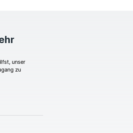
mehr
lfst, unser
ugang zu