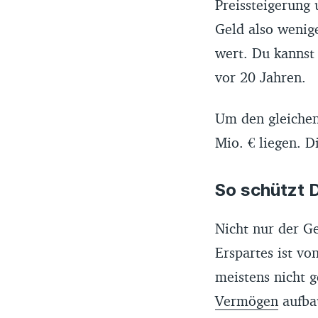
Preissteigerung 
Geld also wenig
wert. Du kannst
vor 20 Jahren.
Um den gleichen
Mio. € liegen. D
So schützt D
Nicht nur der G
Erspartes ist vo
meistens nicht 
Vermögen
aufbau