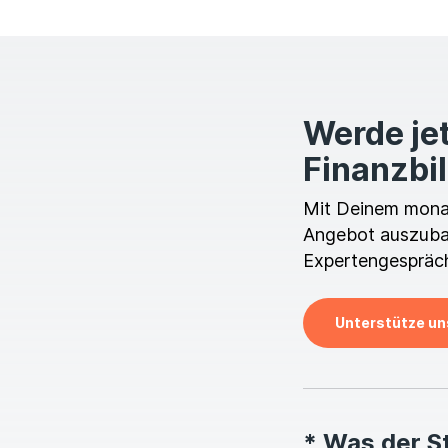
Werde jet
Finanzbi
Mit Deinem monatl
Angebot auszubau
Expertengespräch
Unterstütze un
* Was der S