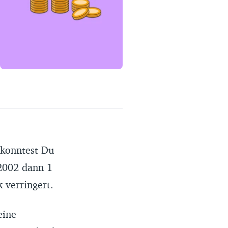
Erfahrungsportal
Expertengespräche
Academy
Finanzcoach
Über uns
 konntest Du
2002 dann 1
k verringert.
eine