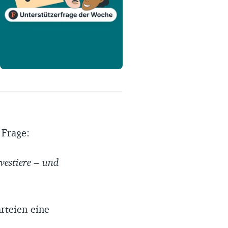
Erfahrungsportal
Expertengespräche
Academy
Finanzcoach
Über uns
 Frage:
vestiere – und
rteien eine