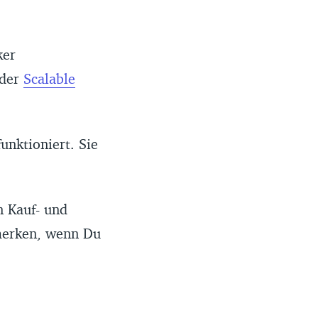
ker
oder
Scalable
unktioniert. Sie
n Kauf- und
 merken, wenn Du