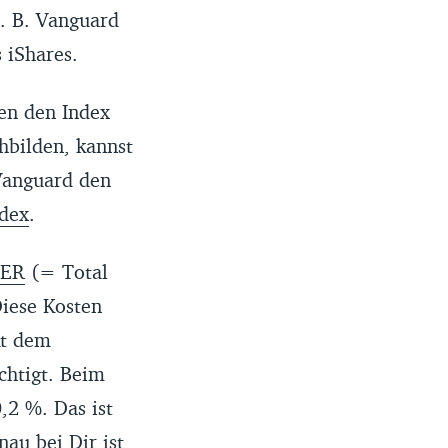
 z. B. Vanguard
 iShares.
en den Index
hbilden, kannst
Vanguard den
dex
.
TER
(= Total
Diese Kosten
kt dem
htigt. Beim
,2 %. Das ist
nau bei Dir ist,