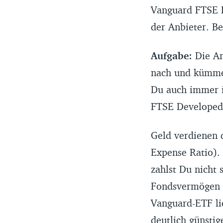
Vanguard FTSE 
der Anbieter. B
Aufgabe:
Die An
nach und kümmer
Du auch immer i
FTSE Developed
Geld verdienen d
Expense Ratio). 
zahlst Du nicht 
Fondsvermögen e
Vanguard-ETF lie
deutlich günstig