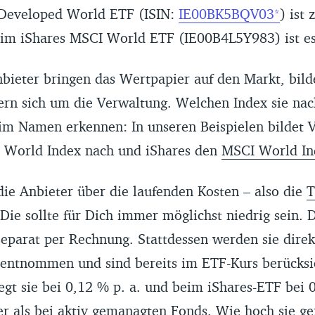
Developed World ETF (ISIN:
IE00BK5BQV03
) ist
eim iShares MSCI World ETF (IE00B4L5Y983) ist es
bieter bringen das Wertpapier auf den Markt, bild
n sich um die Verwaltung. Welchen Index sie nac
m Namen erkennen: In unseren Beispielen bildet 
 World Index nach und iShares den
MSCI World In
ie Anbieter über die laufenden Kosten – also die
Die sollte für Dich immer möglichst niedrig sein. 
separat per Rechnung. Stattdessen werden sie dire
ntnommen und sind bereits im ETF-Kurs berücksic
gt sie bei 0,12 % p. a. und beim iShares-ETF bei 0
er als bei
aktiv gemanagten Fonds
. Wie hoch sie ge