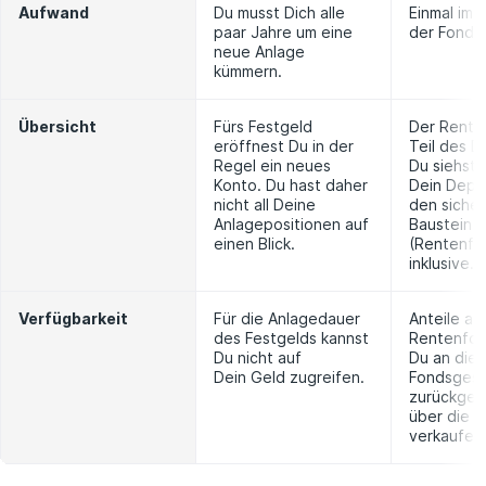
Aufwand
Du musst Dich alle
Einmal im 
paar Jahre um eine
der Fonds 
neue Anlage
kümmern.
Übersicht
Fürs Festgeld
Der Rente
eröffnest Du in der
Teil des D
Regel ein neues
Du siehst 
Konto. Du hast daher
Dein Depo
nicht all Deine
den siche
Anlagepositionen auf
Baustein
einen Blick.
(Rentenfo
inklusive.
Verfügbarkeit
Für die Anlagedauer
Anteile am
des Festgelds kannst
Rentenfon
Du nicht auf
Du an die
Dein Geld zugreifen.
Fondsgese
zurückgeb
über die B
verkaufen