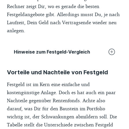
Rechner zeigt Dir, wo es gerade die besten
Festgeldangebote gibt. Allerdings musst Du, je nach
Laufzeit, Dein Geld nach Vertragsende wieder neu
anlegen.
Hinweise zum Festgeld-Vergleich
Der Finanztip-Festgeldvergleich basiert auf
Vorteile und Nachteile von Festgeld
Festgeld-Daten von über 100 Banken, die
der Dienstleister Financeads GmbH & Co.
Festgeld ist im Kern eine einfache und
KG, Nürnberg (
Datenschutzhinweise
) zur
kostengünstige Anlage. Doch es hat auch ein paar
Verfügung stellt. Diese haben wir mit
Nachteile gegenüber Rentenfonds. Achte also
unseren Parametern so gefiltert, dass Du
darauf, was Dir für den Baustein im Portfolio
ein verbraucherfreundliches Ergebnis nach
wichtig ist, der Schwankungen abmildern soll. Die
Finanztip-Kriterien
bekommst. Empfohlene
Tabelle stellt die Unterschiede zwischen Festgeld