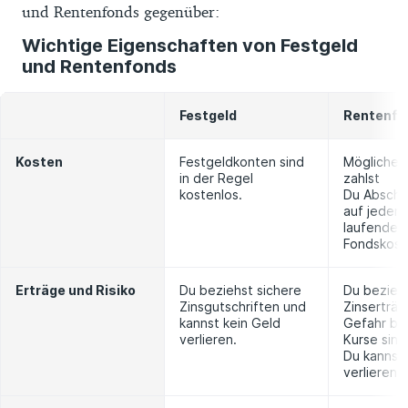
Banken müssen der gesetzlichen
und Rentenfonds gegenüber:
Einlagensicherung in einem wirtschaftlich
Wichtige Eigenschaften von Festgeld
starken europäischen Land angehören und
und Rentenfonds
seit mindestens zwei Jahren
Einlagenprodukte wie Tages- und/oder
Festgeld
Rentenfo
Festgeldkonten für Kunden in Deutschland
anbieten.
Kosten
Festgeldkonten sind
Möglicher
in der Regel
zahlst
Die Auswahl der Festgeldangebote erhebt
kostenlos.
Du Abschl
auf jeden F
keinen Anspruch auf einen vollständigen
laufende
Fondskost
Marktüberblick. Wir übernehmen keine
Gewähr für die Richtigkeit und Aktualität
Erträge und Risiko
Du beziehst sichere
Du beziehs
der hier bereitgestellten Informationen. Für
Zinsgutschriften und
Zinserträg
Schäden aus fehlerhaften Daten oder
kannst kein Geld
Gefahr be
verlieren.
Kurse sink
durch die Nutzung des Vergleichs
Du kannst
übernehmen wir keine Haftung.
verlieren.