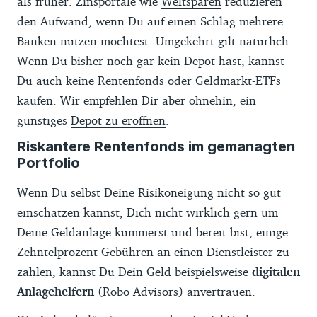
als früher. Zinsportale wie
Weltsparen
reduzieren
den Aufwand, wenn Du auf einen Schlag mehrere
Deine Altersvorsorge einfach &
Banken nutzen möchtest. Umgekehrt gilt natürlich:
fundiert
Wenn Du bisher noch gar kein Depot hast, kannst
Du auch keine Rentenfonds oder Geldmarkt-ETFs
Das ePaper – jetzt mit neuer ETF-Strategie & AV
kaufen. Wir empfehlen Dir aber ohnehin, ein
Depot
günstiges
Depot zu eröffnen
.
Du erhältst das ePaper kostenlos nach Anmeldung
zum Finanztip Newsletter. Der bringt Dir jeden Freitag
Riskantere Rentenfonds im gemanagten
praktische und unabhängige Experten-Tipps direkt ins
Portfolio
Postfach
Wenn Du selbst Deine Risikoneigung nicht so gut
einschätzen kannst, Dich nicht wirklich gern um
Deine Geldanlage kümmerst und bereit bist, einige
Zehntelprozent Gebühren an einen Dienstleister zu
Jetzt anmelden
zahlen, kannst Du Dein Geld beispielsweise
digitalen
Anlagehelfern
(
Robo Advisors
) anvertrauen.
Hier findest Du unsere
Datenschutzerklärung
.